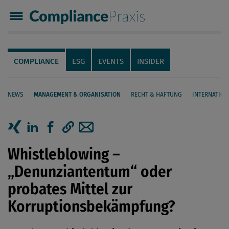
Compliance Praxis
Servicenavigation
Navigation
COMPLIANCE
ESG
EVENTS
INSIDER
NEWS
MANAGEMENT & ORGANISATION
RECHT & HAFTUNG
INTERNATION
Seiteninhalt
Artikel auf Xing teilen
Artikel auf linkedIn teilen
Artikel auf Facebook teilen
Artikellink kopieren
Artikel per Mail teilen
Whistleblowing –
„Denunziantentum“ oder
probates Mittel zur
Korruptionsbekämpfung?