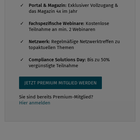
Portal & Magazin:
Exklusiver Vollzugang &
Computerfestplatten, zehn Datenbänder und
das Magazin 4x im Jahr
verschiedene E-Mailboxen vom E-Mailserver
Fachspezifische Webinare:
Kostenlose
wurden von den Behörden beschlagnahmt. Der
Teilnahme an min. 2 Webinaren
Inhalt der Aktenordner könnte mit herkömmlichen
Mitteln rasch gelesen werden. Meist besteht jedoch
Netzwerk:
Regelmäßige Netzwerktreffen zu
topaktuellen Themen
hoher Zeitdruck und die zu analysierenden
elektronischen Datenmengen sind enorm. Darüber
Compliance Solutions Day:
Bis zu 50%
vergünstigte Teilnahme
hinau...
JETZT PREMIUM MITGLIED WERDEN
Sie sind bereits Premium-Mitglied?
Hier anmelden