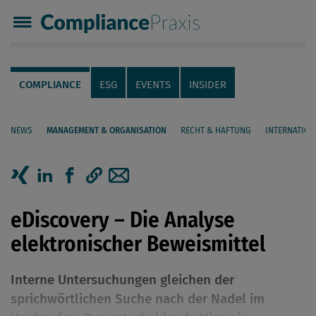
Compliance Praxis
Servicenavigation
Navigation
COMPLIANCE
ESG
EVENTS
INSIDER
NEWS
MANAGEMENT & ORGANISATION
RECHT & HAFTUNG
INTERNATION
Seiteninhalt
Artikel auf Xing teilen
Artikel auf linkedIn teilen
Artikel auf Facebook teilen
Artikellink kopieren
Artikel per Mail teilen
eDiscovery – Die Analyse
elektronischer Beweismittel
Interne Untersuchungen gleichen der
sprichwörtlichen Suche nach der Nadel im