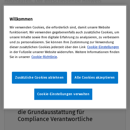
Heuhaufen. Der entscheidende Hinweis
versteckt sich oft unter hunderten Gigabyte
elektronischer Daten. eDiscovery erlaubt
Willkommen
Premium
Ermittlern die zielgenaue und lückenlose
Wir verwenden Cookies, die erforderlich sind, damit unsere Website
Analyse der Datenmassen. Der Artikel stellt die
funktioniert. Wir verwenden gegebenenfalls auch zusätzliche Cookies, um
unsere Inhalte sowie Ihre digitale Erfahrung zu analysieren, zu verbessern
Methode eDiscovery sowie die Funktionsweise
und zu personalisieren. Sie können Ihre Zustimmung zur Verwendung
entsprechender Softwarelösungen näher vor.
dieser zusätzlichen Cookies jederzeit über den Link
Cookie-Einstellungen
in der Fußzeile unserer Website widerrufen. Weitere Informationen finden
Sie in unserer
Cookie-Richtlinie
.
26. August 2011 / Erschienen in Compliance Praxis
3/2011, S. 14
Zusätzliche Cookies ablehnen
Alle Cookies akzeptieren
Cookie-Einstellungen verwalten
Compliance Praxis Premium
Mitgliedschaft -
Nach einer Hausdurchsuchung durch die
die Grundausstattung für
Kartellbehörden ziehen die beauftragten
Compliance Verantwortliche
Rechtsanwälte des Unternehmens Bilanz über die
sichergestellten Beweismittel: 20 Aktenordner, fünf