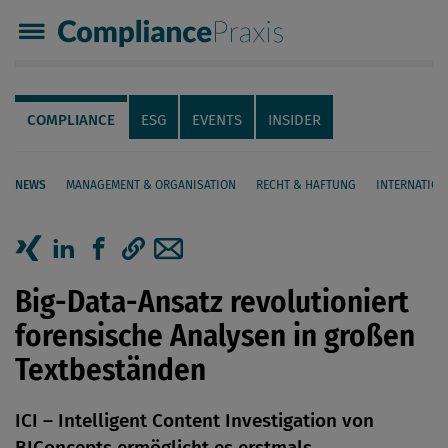
Compliance Praxis
Servicenavigation
Navigation
COMPLIANCE
ESG
EVENTS
INSIDER
NEWS
MANAGEMENT & ORGANISATION
RECHT & HAFTUNG
INTERNATION
Seiteninhalt
Artikel auf Xing teilen
Artikel auf linkedIn teilen
Artikel auf Facebook teilen
Artikellink kopieren
Artikel per Mail teilen
Big-Data-Ansatz revolutioniert
forensische Analysen in großen
Textbeständen
ICI – Intelligent Content Investigation von
BIConcepts ermöglicht es erstmals,