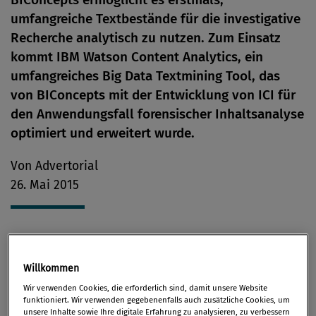
umfangreiche Textbestände für die investigative
Recherche analytisch zu nutzen. Zum Einsatz
kommt IBM Watson Content Analytics, ein
umfangreiches Big Data Textmining Tool, das
von BIConcepts mit der Entwicklung von ICI für
den Anwendungsfall forensischer Inhaltsanalyse
optimiert und erweitert wurde.
Von Advertorial
26. Mai 2015
Das Durchforsten großer analoger Aktenbestände,
Willkommen
geschweige denn sichergestellter elektronischer
Wir verwenden Cookies, die erforderlich sind, damit unsere Website
Dokumente, stellt im Kontext historisch
funktioniert. Wir verwenden gegebenenfalls auch zusätzliche Cookies, um
entstandener Vorgehensweisen eine zunehmende
unsere Inhalte sowie Ihre digitale Erfahrung zu analysieren, zu verbessern