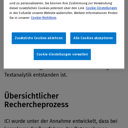
und zu personalisieren. Sie können Ihre Zustimmung zur Verwendung
Herausforderung dar. Selbst computerunterstütze
dieser zusätzlichen Cookies jederzeit über den Link
Cookie-Einstellungen
1
Methoden
, die darauf abzielen, über
in der Fußzeile unserer Website widerrufen. Weitere Informationen finden
Sie in unserer
Cookie-Richtlinie
.
Relevanzkriterien eine
2
3
„automatische“
Reduzierung
der
Dokumentenanzahl zu erreichen, sind kritisch zu
Zusätzliche Cookies ablehnen
Alle Cookies akzeptieren
sehen und bei den heutigen Datenvolumina nicht
immer sinnvoll anwendbar. Intelligent Content
Cookie-Einstellungen verwalten
Investigation (ICI) geht hier einen neuen,
innovativen Weg, der aus dem Umfeld der Big-Data-
Textanalytik entstanden ist.
Übersichtlicher
Rechercheprozess
ICI wurde unter der Annahme entwickelt, dass bei