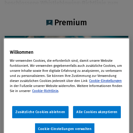
beschlossene Whistleblowing-Richtlinie zum
Schutz von Hinweisgebern steht in einem
gewissen Spannungsverhältnis zur im Jänner
Premium
2019 in Österreich umgesetzten Know-how-
Richtlinie zum Schutz von
Geschäftsgeheimnissen. Es stellt sich die Frage,
wie der verstärkte Schutz von Hinweisgebern
Willkommen
künftig mit dem Schutz von
Wir verwenden Cookies, die erforderlich sind, damit unsere Website
funktioniert. Wir verwenden gegebenenfalls auch zusätzliche Cookies, um
Geschäftsgeheimnissen zu vereinbaren ist.
unsere Inhalte sowie Ihre digitale Erfahrung zu analysieren, zu verbessern
und zu personalisieren. Sie können Ihre Zustimmung zur Verwendung
Von
Mag. Sandra Popp
dieser zusätzlichen Cookies jederzeit über den Link
Cookie-Einstellungen
in der Fußzeile unserer Website widerrufen. Weitere Informationen finden
03. Juni 2019 / Erschienen in Compliance Praxis
Sie in unserer
Cookie-Richtlinie
.
2/2019, S. 38
Compliance Praxis Premium
Mitgliedschaft -
Zusätzliche Cookies ablehnen
Alle Cookies akzeptieren
die Grundausstattung für
Compliance Verantwortliche
Etliche Korruptionsskandale und Missstände wären
Cookie-Einstellungen verwalten