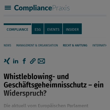
Compliance Praxis
Servicenavigation
Navigation
COMPLIANCE
ESG
EVENTS
INSIDER
NEWS
MANAGEMENT & ORGANISATION
RECHT & HAFTUNG
INTERNATION
Seiteninhalt
Artikel auf Xing teilen
Artikel auf linkedIn teilen
Artikel auf Facebook teilen
Artikellink kopieren
Artikel per Mail teilen
Whistleblowing- und
Geschäftsgeheimnisschutz – ein
Widerspruch?
Die aktuell vom Europäischen Parlament