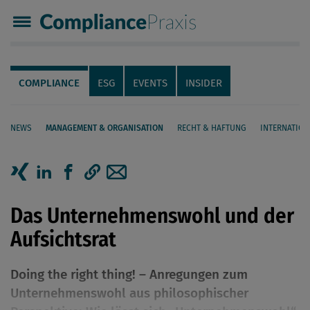
Compliance Praxis
Servicenavigation
Navigation
COMPLIANCE
ESG
EVENTS
INSIDER
NEWS
MANAGEMENT & ORGANISATION
RECHT & HAFTUNG
INTERNATION
Seiteninhalt
Artikel auf Xing teilen
Artikel auf linkedIn teilen
Artikel auf Facebook teilen
Artikellink kopieren
Artikel per Mail teilen
Das Unternehmenswohl und der
Aufsichtsrat
Doing the right thing! – Anregungen zum
Unternehmenswohl aus philosophischer