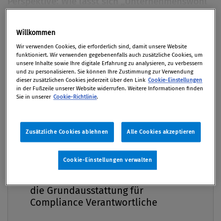
Perspektive: Wie lässt sich „Unternehmenswohl“
in einem Code of Conduct ausformulieren? Wie
kann es in den Köpfen und Herzen aller
Willkommen
Premium
Mitarbeiter, vom kleinen Sachbearbeiter bis zum
Wir verwenden Cookies, die erforderlich sind, damit unsere Website
Vorstand, verankert werden? Und welche Rolle
funktioniert. Wir verwenden gegebenenfalls auch zusätzliche Cookies, um
unsere Inhalte sowie Ihre digitale Erfahrung zu analysieren, zu verbessern
spielt der Aufsichtsrat dabei?
und zu personalisieren. Sie können Ihre Zustimmung zur Verwendung
dieser zusätzlichen Cookies jederzeit über den Link
Cookie-Einstellungen
in der Fußzeile unserer Website widerrufen. Weitere Informationen finden
Von
Dr. Leo Hemetsberger
Sie in unserer
Cookie-Richtlinie
.
01. Dezember 2015 / Erschienen in Compliance
Praxis 4/2015, S. 22
Zusätzliche Cookies ablehnen
Alle Cookies akzeptieren
Cookie-Einstellungen verwalten
Ich werde mich in diesem Artikel aus
Compliance Praxis Premium
Mitgliedschaft -
philosophischer Sicht mit drei Fragen beschäftigen.
die Grundausstattung für
Die erste betrifft den Begriff des
Compliance Verantwortliche
Unternehmenswohls. Was bedeutet „Wohl“? In
welchem Spannungsfeld ist es zu verorten? Wieso