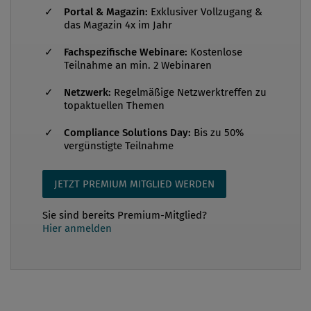
Portal & Magazin:
Exklusiver Vollzugang &
ist es gerade für Führungsgremien wie Aufsichtsrat
das Magazin 4x im Jahr
und Vorstand in Organisationen des beginnenden
Fachspezifische Webinare:
Kostenlose
21. Jahrhunderts wichtiger denn je? Die zweite Frage
Teilnahme an min. 2 Webinaren
versucht aus dem Ergebnis der ersten zu
bestimmen, ob und wenn ja wieso eine kurze
Netzwerk:
Regelmäßige Netzwerktreffen zu
topaktuellen Themen
prägnante Formulierung des Unternehmenswohls
sin...
Compliance Solutions Day:
Bis zu 50%
vergünstigte Teilnahme
JETZT PREMIUM MITGLIED WERDEN
Sie sind bereits Premium-Mitglied?
Hier anmelden