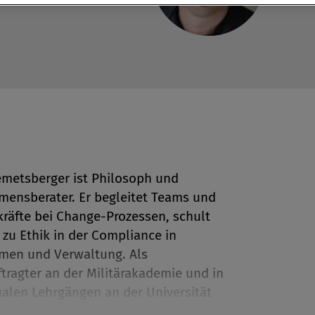
emetsberger ist Philosoph und
ensberater. Er begleitet Teams und
en
räfte bei Change-Prozessen, schult
 zu Ethik in der Compliance in
men und Verwaltung. Als
len
tragter an der Militärakademie und in
alen Lehrgängen an der Universität
 er sein Wissen zu Führung und