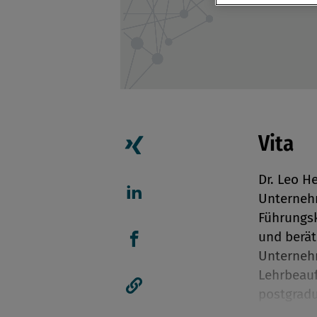
Vita
Artikel auf Xing teilen
Dr. Leo H
Unternehm
Artikel auf linkedIn teil
Führungsk
und berät
Unterneh
Artikel auf Facebook tei
Lehrbeauf
postgradu
Artikellink kopieren
Wien gibt