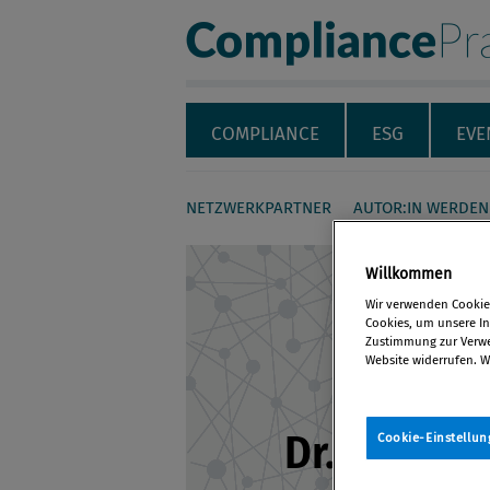
Compliance Pra
Servicenavigation
Navigation
COMPLIANCE
ESG
EVE
NETZWERKPARTNER
AUTOR:IN WERDEN
Seiteninhalt
Willkommen
Wir verwenden Cookies
Cookies, um unsere Inh
Zustimmung zur Verwen
Website widerrufen. W
Dr. Leo He
Cookie-Einstellun