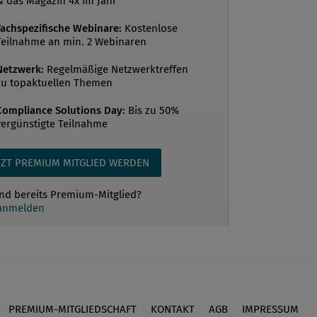
& das Magazin 4x im Jahr
Fachspezifische Webinare:
Kostenlose
Teilnahme an min. 2 Webinaren
Netzwerk:
Regelmäßige Netzwerktreffen
zu topaktuellen Themen
Compliance Solutions Day:
Bis zu 50%
vergünstigte Teilnahme
TZT PREMIUM MITGLIED WERDEN
ind bereits Premium-Mitglied?
 anmelden
PREMIUM-MITGLIEDSCHAFT
KONTAKT
AGB
IMPRESSUM