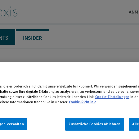
xis
ANM
NTS
INSIDER
, die erforderlich sind, damit unsere Website funktioniert. Wir verwenden gegebenenfal
alte sowie Ihre digitale Erfahrung zu analysieren, zu verbessern und zu personalisiere
dung dieser zusätzlichen Cookies jederzeit über den Link
Cookie-Einstellungen
in de
eitere Informationen finden Sie in unserer
Cookie-Richtlinie
.
metsberger
gen verwalten
Zusätzliche Cookies ablehnen
All