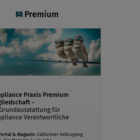
ng von Organisationskultur weiter, ist
Premium
Delegierter in einer Stiftung. Mehr
w.philprax.at
pliance Praxis Premium
liedschaft -
 Grundausstattung für
pliance Verantwortliche
Portal & Magazin:
Exklusiver Vollzugang