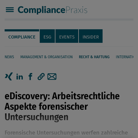
Compliance Praxis
Servicenavigation
Navigation
COMPLIANCE
ESG
EVENTS
INSIDER
NEWS
MANAGEMENT & ORGANISATION
RECHT & HAFTUNG
INTERNATION
Seiteninhalt
Artikel auf Xing teilen
Artikel auf linkedIn teilen
Artikel auf Facebook teilen
Artikellink kopieren
Artikel per Mail teilen
eDiscovery: Arbeitsrechtliche
Aspekte forensischer
Untersuchungen
Forensische Untersuchungen werfen zahlreiche