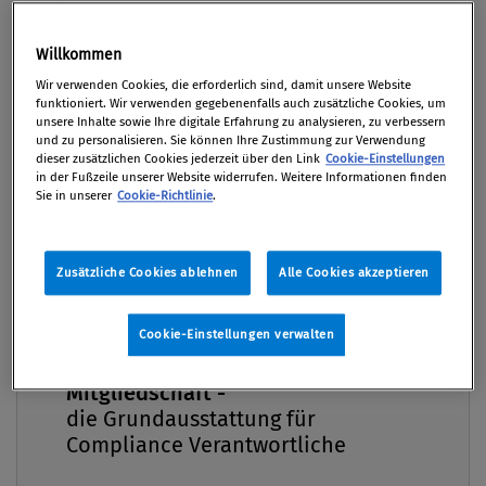
arbeitsrechtliche Fragen auf: Unter welchen
Bedingungen darf eine solche Untersuchung
Willkommen
unter Einbeziehung von Arbeitnehmer-E-Mails
Premium
Wir verwenden Cookies, die erforderlich sind, damit unsere Website
und -Daten überhaupt durchgeführt werden?
funktioniert. Wir verwenden gegebenenfalls auch zusätzliche Cookies, um
unsere Inhalte sowie Ihre digitale Erfahrung zu analysieren, zu verbessern
Kommen dem Betriebsrat Mitwirkungsrechte zu?
und zu personalisieren. Sie können Ihre Zustimmung zur Verwendung
Bei einem Erstverdacht bzw einer forensischen
dieser zusätzlichen Cookies jederzeit über den Link
Cookie-Einstellungen
in der Fußzeile unserer Website widerrufen. Weitere Informationen finden
Untersuchung sind außerdem arbeitsrechtliche
Sie in unserer
Cookie-Richtlinie
.
Maßnahmen wie Dienstfreistellung oder
Beendigung des Arbeitsverhältnisses bis hin zur
Entlassung zu prüfen.
Zusätzliche Cookies ablehnen
Alle Cookies akzeptieren
Von
Dr. Ursula Roberts
Cookie-Einstellungen verwalten
04. März 2019 / Erschienen in Compliance Praxis
Compliance Praxis Premium
1/2019, S. 30
Mitgliedschaft -
die Grundausstattung für
Compliance Verantwortliche