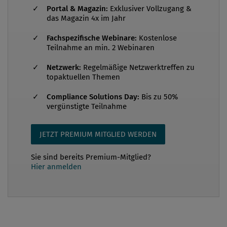
Ein Arbeitsumfeld ohne Kommunikation über
Portal & Magazin:
Exklusiver Vollzugang &
digitale Medien ist heute nicht mehr vorstellbar. Im
das Magazin 4x im Jahr
Arbeitskontext werden E-Mails und Chatnachrichten
Fachspezifische Webinare:
Kostenlose
versendet, Dokumente erstellt und geteilt.
Teilnahme an min. 2 Webinaren
Elektronische Daten sind heute die wichtigste
Netzwerk:
Regelmäßige Netzwerktreffen zu
Informationsquelle für forensische Untersuchungen.
topaktuellen Themen
In eDiscovery-Projekten werden diese Daten
gesichert, ausgewertet, gefiltert und anschließend
Compliance Solutions Day:
Bis zu 50%
vergünstigte Teilnahme
als Grundlage für die Bewertung des vorliegenden
Sachverhalts bereitgestellt. Da die meisten
JETZT PREMIUM MITGLIED WERDEN
Untersuchungen im Unterne...
Sie sind bereits Premium-Mitglied?
Hier anmelden