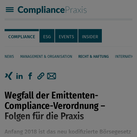
Compliance Praxis
Servicenavigation
Navigation
COMPLIANCE
ESG
EVENTS
INSIDER
NEWS
MANAGEMENT & ORGANISATION
RECHT & HAFTUNG
INTERNATION
Seiteninhalt
Artikel auf Xing teilen
Artikel auf linkedIn teilen
Artikel auf Facebook teilen
Artikellink kopieren
Artikel per Mail teilen
Wegfall der Emittenten-
Compliance-Verordnung –
Folgen für die Praxis
Anfang 2018 ist das neu kodifizierte Börsegesetz