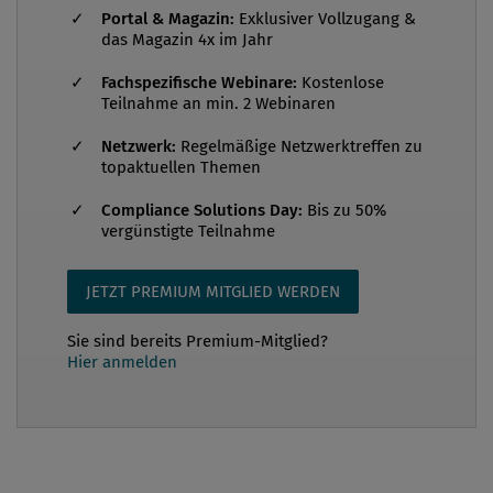
Regelungen zum Marktmissbrauch finden sich im
Portal & Magazin:
Exklusiver Vollzugang &
dritten Hauptstück (§§ 151–175 BörseG 2018) und
das Magazin 4x im Jahr
wurden im Wesentlichen inhaltlich unverändert
Fachspezifische Webinare:
Kostenlose
übernommen. Der Wegfall der ECV ist dem
Teilnahme an min. 2 Webinaren
einheitlichen europäischen Rechtrahmen des
Netzwerk:
Regelmäßige Netzwerktreffen zu
Marktmissbrauchsregimes geschuldet...
topaktuellen Themen
Compliance Solutions Day:
Bis zu 50%
vergünstigte Teilnahme
JETZT PREMIUM MITGLIED WERDEN
Sie sind bereits Premium-Mitglied?
Hier anmelden