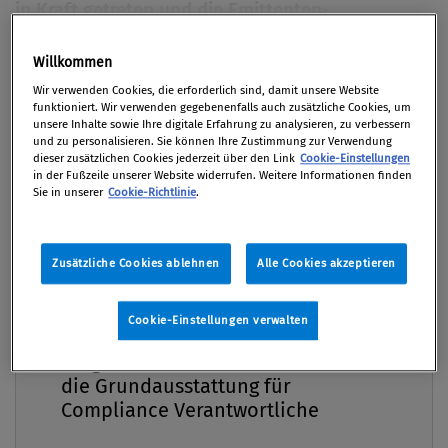
in Kraft getreten und die Emittenten-
Compliance-Verordnung der FMA (ECV) ersatzlos
aufgehoben worden. Dieser Artikel untersucht
Willkommen
Premium
mögliche Auswirkungen des Wegfalls der ECV
Wir verwenden Cookies, die erforderlich sind, damit unsere Website
funktioniert. Wir verwenden gegebenenfalls auch zusätzliche Cookies, um
auf die Praxis der Emittenten-Compliance.
unsere Inhalte sowie Ihre digitale Erfahrung zu analysieren, zu verbessern
und zu personalisieren. Sie können Ihre Zustimmung zur Verwendung
dieser zusätzlichen Cookies jederzeit über den Link
Cookie-Einstellungen
Von
Mag. Rudolf Schwab
in der Fußzeile unserer Website widerrufen. Weitere Informationen finden
01. März 2018 / Erschienen in Compliance Praxis
Sie in unserer
Cookie-Richtlinie
.
1/2018, S. 38
Zusätzliche Cookies ablehnen
Alle Cookies akzeptieren
Das neue Börsegesetz sieht neben einem neuen, an
Cookie-Einstellungen verwalten
Compliance Praxis Premium
den europäischen Rechtsakten orientierten Aufbau
Mitgliedschaft -
in fünf Hauptstücken als wesentliche materielle
die Grundausstattung für
Neuerung die Möglichkeit eines gesetzlich
Compliance Verantwortliche
zulässigen Delistings vom amtlichen Handel vor. Die