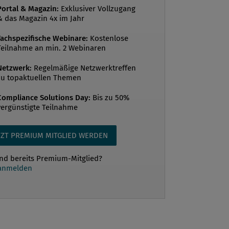
gen. Der VfGH hatte die
Portal & Magazin:
Exklusiver Vollzugang
& das Magazin 4x im Jahr
gskriterien zwischen
sstrafrecht und gerichtlichem Strafrecht
Fachspezifische Webinare:
Kostenlose
Teilnahme an min. 2 Webinaren
Frage zu prüfen, ob die Verhängung von
 Millionenhöhe durch eine
Netzwerk:
Regelmäßige Netzwerktreffen
sbehörd...
zu topaktuellen Themen
Compliance Solutions Day:
Bis zu 50%
vergünstigte Teilnahme
TZT PREMIUM MITGLIED WERDEN
ind bereits Premium-Mitglied?
 anmelden