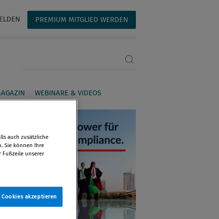
ELDEN
PREMIUM MITGLIED WERDEN
Suchbegriff eingeben
AGAZIN
WEBINARE & VIDEOS
ls auch zusätzliche
n. Sie können Ihre
r Fußzeile unserer
e Cookies akzeptieren