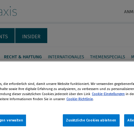
xis
ANM
NTS
INSIDER
RECHT & HAFTUNG
INTERNATIONALES
THEMENSPECIALS
M
illigt Verhängung hoher
rafen durch FMA
, die erforderlich sind, damit unsere Website funktioniert. Wir verwenden gegebenenfal
alte sowie Ihre digitale Erfahrung zu analysieren, zu verbessern und zu personalisiere
dung dieser zusätzlichen Cookies jederzeit über den Link
Cookie-Einstellungen
in de
fGH in jüngster Zeit durchgeführtes
eitere Informationen finden Sie in unserer
Cookie-Richtlinie
.
en
ntrollverfahren hat die Bankenszene
r versetzt. Die vom
gen verwalten
Zusätzliche Cookies ablehnen
All
len
rwaltungsgericht (BVwG)
elte Zulässigkeit der Verhängung von