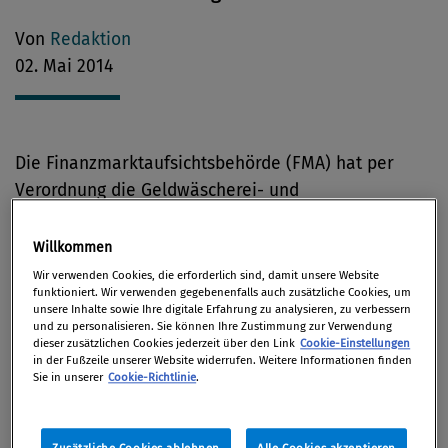
Von
Redaktion
02. Mai 2014
Die Finanzmarktaufsichtsbehörde (FMA) hat per
Verordnung die Geldwäscherei- und
Terrorismusfinanzierungsrisiko-Verordnung (GTV) für
den Bereich von Bankwesengesetz (BWG) und
Willkommen
Versicherungsaufsichtsgesetz (VAG) geändert (BGBl
Wir verwenden Cookies, die erforderlich sind, damit unsere Website
funktioniert. Wir verwenden gegebenenfalls auch zusätzliche Cookies, um
II 2014/94, ausgegeben am 29. 4. 2014).
unsere Inhalte sowie Ihre digitale Erfahrung zu analysieren, zu verbessern
und zu personalisieren. Sie können Ihre Zustimmung zur Verwendung
Dabei wurde die aktuelle Stellungnahme der
dieser zusätzlichen Cookies jederzeit über den Link
Cookie-Einstellungen
in der Fußzeile unserer Website widerrufen. Weitere Informationen finden
Financial Action Task-Force (FATF) vom 14. 2. 2014 zu
Sie in unserer
Cookie-Richtlinie
.
Staaten berücksichtigt, die ihre Empfehlungen zur
Prävention von Geldwäscherei und