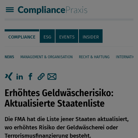
Compliance Praxis
Servicenavigation
Navigation
COMPLIANCE
ESG
EVENTS
INSIDER
NEWS
MANAGEMENT & ORGANISATION
RECHT & HAFTUNG
INTERNATION
Seiteninhalt
Artikel auf Xing teilen
Artikel auf linkedIn teilen
Artikel auf Facebook teilen
Artikellink kopieren
Artikel per Mail teilen
Erhöhtes Geldwäscherisiko:
Aktualisierte Staatenliste
Die FMA hat die Liste jener Staaten aktualisiert,
wo erhöhtes Risiko der Geldwäscherei oder
Terrorismusfinanzierung besteht.