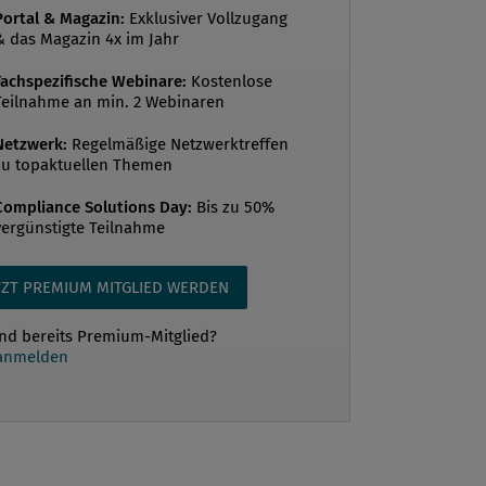
sive Plan of Action (JCPOA) zwischen
Portal & Magazin:
Exklusiver Vollzugang
und Iran vom Juli 2015 der Großteil der
& das Magazin 4x im Jahr
zogenen Sanktionen gegen den Iran
Fachspezifische Webinare:
Kostenlose
 EU aufgehoben: 300 Streichungen von
Teilnahme an min. 2 Webinaren
onsliste (Delistings), Aufhebung des
Netzwerk:
Regelmäßige Netzwerktreffen
ots für nicht mehr sanktionierte
zu topaktuellen Themen
ufhebung der Melde- und
ngspflichten für Transaktionen an/von
Compliance Solutions Day:
Bis zu 50%
vergünstigte Teilnahme
..
TZT PREMIUM MITGLIED WERDEN
ind bereits Premium-Mitglied?
 anmelden