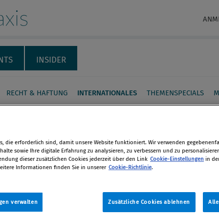
xis
ANM
NTS
INSIDER
RECHT & HAFTUNG
INTERNATIONALES
THEMENSPECIALS
M
schäft: Das
torische Umfeld nach
, die erforderlich sind, damit unsere Website funktioniert. Wir verwenden gegebenenfal
mplementation Day aus
alte sowie Ihre digitale Erfahrung zu analysieren, zu verbessern und zu personalisiere
dung dieser zusätzlichen Cookies jederzeit über den Link
Cookie-Einstellungen
in de
nsicht
eitere Informationen finden Sie in unserer
Cookie-Richtlinie
.
en
earbezogenen Sanktionen gegen den
len
gen verwalten
Zusätzliche Cookies ablehnen
All
 im Wesentlichen aufgehoben.