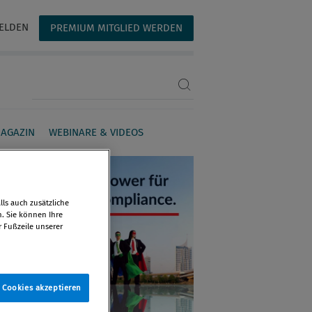
ELDEN
PREMIUM MITGLIED WERDEN
Suchbegriff eingeben
AGAZIN
WEBINARE & VIDEOS
ls auch zusätzliche
n. Sie können Ihre
r Fußzeile unserer
e Cookies akzeptieren