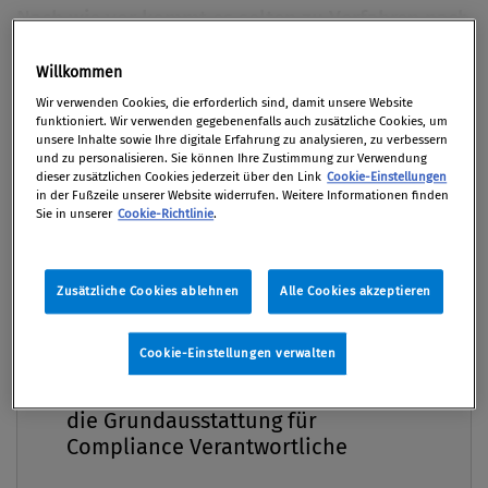
Nach wie vor kommt es selten zu Verfahren nach
dem 2006 in Kraft getretenen
Willkommen
Verbandsverantwortlichkeitsgesetz (VbVG).
Premium
International steigt daher der Druck auf
Wir verwenden Cookies, die erforderlich sind, damit unsere Website
funktioniert. Wir verwenden gegebenenfalls auch zusätzliche Cookies, um
Österreich, auch juristische Personen für Delikte
unsere Inhalte sowie Ihre digitale Erfahrung zu analysieren, zu verbessern
und zu personalisieren. Sie können Ihre Zustimmung zur Verwendung
– etwa Bestechung – zur Verantwortung zu
dieser zusätzlichen Cookies jederzeit über den Link
Cookie-Einstellungen
ziehen. Im Licht eines aktuellen Urteils zum
in der Fußzeile unserer Website widerrufen. Weitere Informationen finden
Sie in unserer
Cookie-Richtlinie
.
VbVG analysiert der Artikel aus juristischer Sicht,
wann welche Straftaten Verbänden zuzurechnen
sind.
Zusätzliche Cookies ablehnen
Alle Cookies akzeptieren
Von
Mag. iur. Carola Wett
Cookie-Einstellungen verwalten
30. November 2014 / Erschienen in Compliance
Compliance Praxis Premium
Mitgliedschaft -
Praxis 4/2014, S. 30
die Grundausstattung für
Compliance Verantwortliche