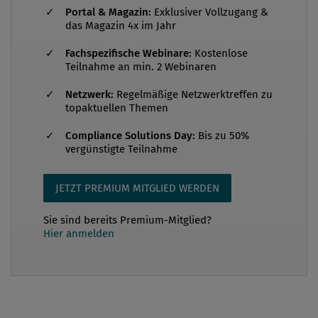
Einleitung Am 3. Oktober 2014 wurde am
Portal & Magazin:
Exklusiver Vollzugang &
Straflandesgericht Wien das Urteil in einem
das Magazin 4x im Jahr
Korruptions- und Untreueprozess gesprochen, in
Fachspezifische Webinare:
Kostenlose
dem auch die involvierten Verbände nach dem
Teilnahme an min. 2 Webinaren
Verbandsverantwortlichkeitsgesetz (VbVG)
Netzwerk:
Regelmäßige Netzwerktreffen zu
angeklagt waren. Das Verfahren endete mit zwei –
topaktuellen Themen
in Juristenkreisen viel diskutierten – Freisprüchen
Compliance Solutions Day:
Bis zu 50%
für die belangten Verbände. Rechtskraft haben die
vergünstigte Teilnahme
Urteile nicht erlangt, da die Staatsanwaltschaft
einen Wiedereinsetzungsantrag gestellt hat, über
JETZT PREMIUM MITGLIED WERDEN
den eine Entscheidung des OGH noc...
Sie sind bereits Premium-Mitglied?
Hier anmelden