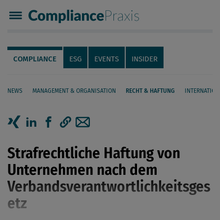
Compliance Praxis
Servicenavigation
Navigation
COMPLIANCE
ESG
EVENTS
INSIDER
NEWS
MANAGEMENT & ORGANISATION
RECHT & HAFTUNG
INTERNATION
Seiteninhalt
Artikel auf Xing teilen
Artikel auf linkedIn teilen
Artikel auf Facebook teilen
Artikellink kopieren
Artikel per Mail teilen
Strafrechtliche Haftung von
Unternehmen nach dem
Verbandsverantwortlichkeitsges
etz