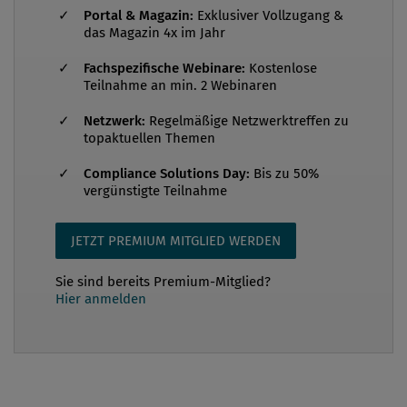
Portal & Magazin:
Exklusiver Vollzugang &
für einen Mit- oder Beitragstäter, der erst die
das Magazin 4x im Jahr
Aufklärung der Tat der anderen und der Haupttäter
Fachspezifische Webinare:
Kostenlose
ermöglicht, ablehnten. Dabei waren verwandte
Teilnahme an min. 2 Webinaren
Instrumente dem österreichischen Strafrecht schon
seit jeher nicht unbekannt. Genannt seien die tätige
Netzwerk:
Regelmäßige Netzwerktreffen zu
topaktuellen Themen
Reue (von Bedeutung vor allem auch im
Verbandsstrafrecht...
Compliance Solutions Day:
Bis zu 50%
vergünstigte Teilnahme
JETZT PREMIUM MITGLIED WERDEN
Sie sind bereits Premium-Mitglied?
Hier anmelden