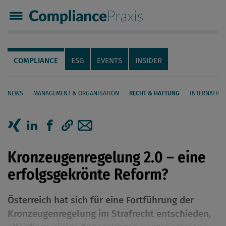
Compliance Praxis
Servicenavigation
Navigation
COMPLIANCE
ESG
EVENTS
INSIDER
NEWS
MANAGEMENT & ORGANISATION
RECHT & HAFTUNG
INTERNATION
Seiteninhalt
Artikel auf Xing teilen
Artikel auf linkedIn teilen
Artikel auf Facebook teilen
Artikellink kopieren
Artikel per Mail teilen
Kronzeugenregelung 2.0 – eine
erfolgsgekrönte Reform?
Österreich hat sich für eine Fortführung der
Kronzeugenregelung im Strafrecht entschieden,