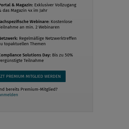
Portal & Magazin:
Exklusiver Vollzugang
nd: Europäische Waren und Technologie
& das Magazin 4x im Jahr
 zu Krisen und Kriegen beitragen, Regime,
Fachspezifische Webinare:
Kostenlose
Nachbarn oder die Staaten Europas
Teilnahme an min. 2 Webinaren
können, sollen keine
chnologie erhalten, und schließlich...
Netzwerk:
Regelmäßige Netzwerktreffen
zu topaktuellen Themen
Compliance Solutions Day:
Bis zu 50%
vergünstigte Teilnahme
TZT PREMIUM MITGLIED WERDEN
ind bereits Premium-Mitglied?
 anmelden