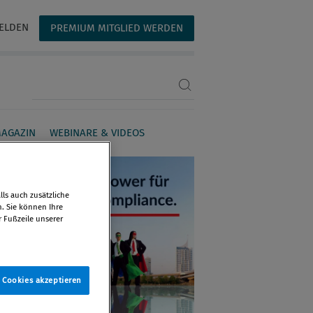
ELDEN
PREMIUM MITGLIED WERDEN
Suchbegriff eingeben
AGAZIN
WEBINARE & VIDEOS
ls auch zusätzliche
n. Sie können Ihre
r Fußzeile unserer
e Cookies akzeptieren