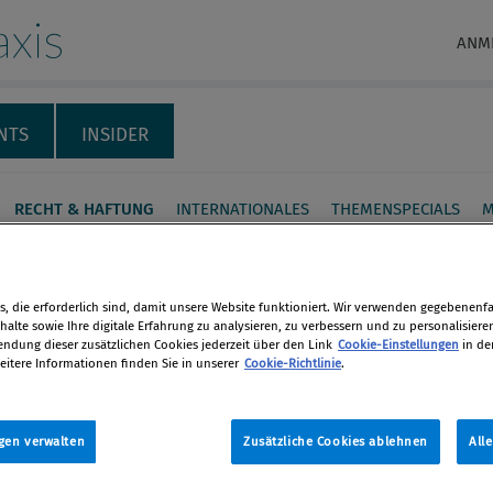
xis
ANM
NTS
INSIDER
RECHT & HAFTUNG
INTERNATIONALES
THEMENSPECIALS
M
 krummen Geschäfte –
sgrundlagen der
, die erforderlich sind, damit unsere Website funktioniert. Wir verwenden gegebenenfal
alte sowie Ihre digitale Erfahrung zu analysieren, zu verbessern und zu personalisiere
kontrolle
dung dieser zusätzlichen Cookies jederzeit über den Link
Cookie-Einstellungen
in de
eitere Informationen finden Sie in unserer
Cookie-Richtlinie
.
en
bilität der Behörden bei Verstößen
 Exportkontrollrecht hat in den
gen verwalten
Zusätzliche Cookies ablehnen
All
len
ahren zugenommen. Außer mit Strafen