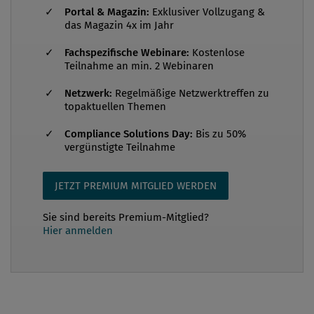
Portal & Magazin:
Exklusiver Vollzugang &
(Wegwerfgesellschaft) hin zu einem möglichst
das Magazin 4x im Jahr
geschlossenen Wertschöpfungssystem. Eine
Fachspezifische Webinare:
Kostenlose
wachsende Weltbevölkerung sowie zunehmender
Teilnahme an min. 2 Webinaren
Wohlstand konfrontieren uns mit immer größeren
Herausforderungen bei der Sicherung benötigter
Netzwerk:
Regelmäßige Netzwerktreffen zu
topaktuellen Themen
Ressourcen. Der derzeit noch überwiegend lineare
Ansatz der Wertschöpfung basiert auf der Annahme,
Compliance Solutions Day:
Bis zu 50%
vergünstigte Teilnahme
dass Ausgangsst...
JETZT PREMIUM MITGLIED WERDEN
Sie sind bereits Premium-Mitglied?
Hier anmelden