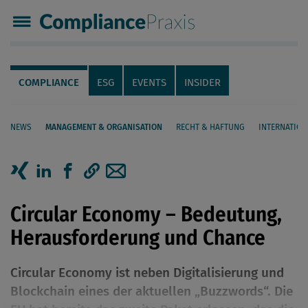
Compliance Praxis
Servicenavigation
Navigation
COMPLIANCE
ESG
EVENTS
INSIDER
NEWS
MANAGEMENT & ORGANISATION
RECHT & HAFTUNG
INTERNATION
Seiteninhalt
Artikel auf Xing teilen
Artikel auf linkedIn teilen
Artikel auf Facebook teilen
Artikellink kopieren
Artikel per Mail teilen
Circular Economy – Bedeutung,
Herausforderung und Chance
Circular Economy ist neben Digitalisierung und
Blockchain eines der aktuellen „Buzzwords“. Die