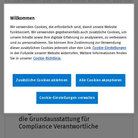
EU hat bereits das zweite Paket erlassen, das die
europäische Wirtschaft bei ihrer Transformation
hin zu einer nachhaltigen Wirtschaft
Willkommen
Premium
unterstützen soll. Aber was genau steckt
Wir verwenden Cookies, die erforderlich sind, damit unsere Website
funktioniert. Wir verwenden gegebenenfalls auch zusätzliche Cookies, um
eigentlich hinter diesem Begriff und welche
unsere Inhalte sowie Ihre digitale Erfahrung zu analysieren, zu verbessern
Rolle soll die Compliance-Organisation in
und zu personalisieren. Sie können Ihre Zustimmung zur Verwendung
dieser zusätzlichen Cookies jederzeit über den Link
Cookie-Einstellungen
diesem Zusammenhang spielen?
in der Fußzeile unserer Website widerrufen. Weitere Informationen finden
Sie in unserer
Cookie-Richtlinie
.
Von
Jasmin Huber
03. September 2018 / Erschienen in Compliance
Zusätzliche Cookies ablehnen
Alle Cookies akzeptieren
Praxis 3/2018, S. 28
Cookie-Einstellungen verwalten
Compliance Praxis Premium
Mitgliedschaft -
Hintergrund und Konzept Circular Economy
die Grundausstattung für
(Kreislaufwirtschaft), steht für einen
Compliance Verantwortliche
Paradigmenwechsel, weg vom gegenwärtigen
linearen Ansatz „Take, Make, Dispose“