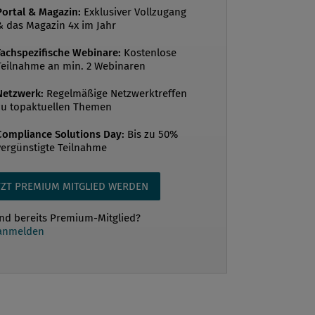
Portal & Magazin:
Exklusiver Vollzugang
& das Magazin 4x im Jahr
Fachspezifische Webinare:
Kostenlose
Teilnahme an min. 2 Webinaren
teerziehung und Korruptionsprävention
n? Würde man Schülern erklären, dass
Netzwerk:
Regelmäßige Netzwerktreffen
r Schule einen Vortrag zum Thema Werte
zu topaktuellen Themen
tionsprävention erhalten, dann hielte
Compliance Solutions Day:
Bis zu 50%
egeisterung der Jugendlichen wohl eher
vergünstigte Teilnahme
. Das BAK vertritt den Ansatz, dass die
ersetzung mit Werten sowie die
TZT PREMIUM MITGLIED WERDEN
ierung und Stärkung von integrem
ind bereits Premium-Mitglied?
ur Verhinderung von Fehlverhalten im
 anmelden
er gelungenen Korruptionsprävention
 Bedeutung sind. Da die P...