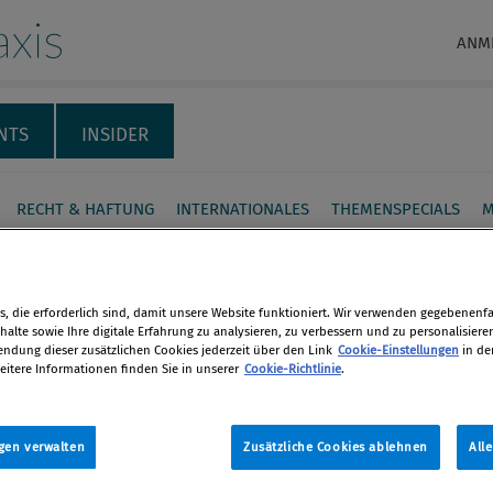
xis
ANM
NTS
INSIDER
RECHT & HAFTUNG
INTERNATIONALES
THEMENSPECIALS
M
orruptions-Aktivitäten
dungsbereich
, die erforderlich sind, damit unsere Website funktioniert. Wir verwenden gegebenenfal
alte sowie Ihre digitale Erfahrung zu analysieren, zu verbessern und zu personalisiere
dung dieser zusätzlichen Cookies jederzeit über den Link
Cookie-Einstellungen
in de
iehung und Korruptionsprävention an
eitere Informationen finden Sie in unserer
Cookie-Richtlinie
.
en
uss nicht langweilig sein. Das
t zur Korruptionsprävention und
gen verwalten
Zusätzliche Cookies ablehnen
All
len
nsbekämpfung (BAK) gestaltet sehr
ve Anti-Korruptions-Workshops und