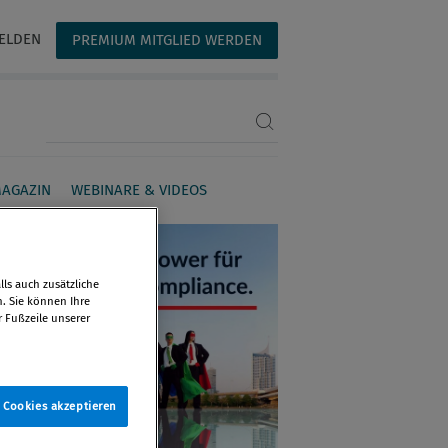
ELDEN
PREMIUM MITGLIED WERDEN
Suchbegriff eingeben
AGAZIN
WEBINARE & VIDEOS
ls auch zusätzliche
n. Sie können Ihre
r Fußzeile unserer
e Cookies akzeptieren