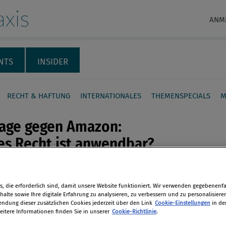
xis
ANM
NTS
INSIDER
RECHT & HAFTUNG
INTERNATIONALES
THEMENSPECIALS
M
lage gegen Amazon:
es Recht ist anwendbar?
von österreichischen
en
herschützern beanstandeten Klauseln
, die erforderlich sind, damit unsere Website funktioniert. Wir verwenden gegebenenfal
alte sowie Ihre digitale Erfahrung zu analysieren, zu verbessern und zu personalisiere
ne-Versandhändlers Amazon nach
dung dieser zusätzlichen Cookies jederzeit über den Link
Cookie-Einstellungen
in de
len
chischem oder luxemburgischem Recht
eitere Informationen finden Sie in unserer
Cookie-Richtlinie
.
? Zu dieser Frage ersucht der Oberste