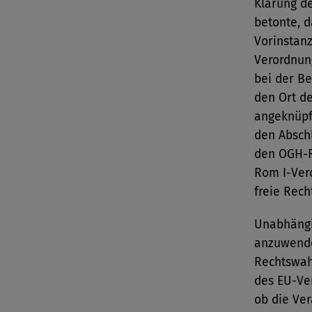
Klärung d
betonte, 
Vorinstan
Verordnun
bei der Be
den Ort de
angeknüpf
den Abschl
den OGH-R
Rom I-Ver
freie Rech
Unabhängi
anzuwende
Rechtswah
des EU-Ver
ob die Ve