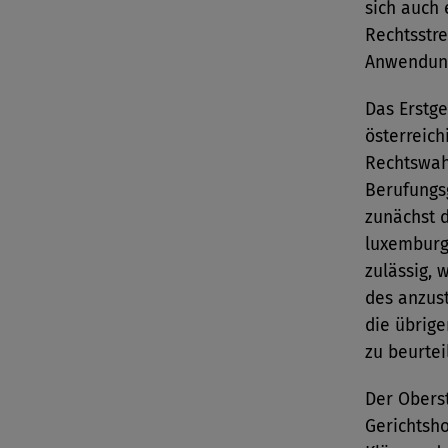
sich auch 
Rechtsstre
Anwendun
Das Erstge
österreich
Rechtswah
Berufungsg
zunächst 
luxemburg
zulässig, 
des anzust
die übrig
zu beurtei
Der Obers
Gerichtsh