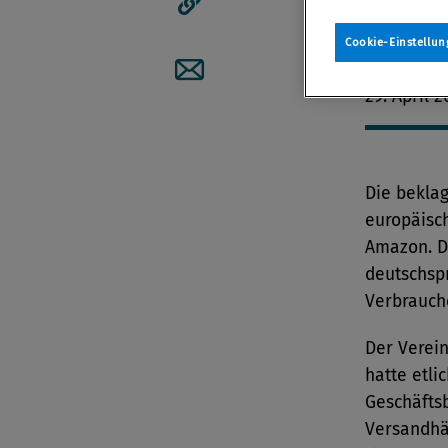
Gerichtsh
Artikellink kopieren
Cookie-Einstellun
Von
Redak
29. April 2
Artikel per Mail teilen
Die beklag
europäisc
Amazon. D
deutschsp
Verbrauch
Der Verei
hatte etli
Geschäfts
Versandhä