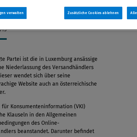
of den EuGH um eine Klarstellung.
gen verwalten
Zusätzliche Cookies ablehnen
All
tion
015
te Partei ist die in Luxemburg ansässige
he Niederlassung des Versandhändlers
ieser wendet sich über seine
rachige Website auch an österreichische
er.
n für Konsumenteninformation (VKI)
che Klauseln in den Allgemeinen
bedingungen des Online-
ndlers beanstandet. Darunter befindet