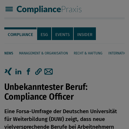
Compliance Praxis
Servicenavigation
Navigation
COMPLIANCE
ESG
EVENTS
INSIDER
NEWS
MANAGEMENT & ORGANISATION
RECHT & HAFTUNG
INTERNATION
Seiteninhalt
Artikel auf Xing teilen
Artikel auf linkedIn teilen
Artikel auf Facebook teilen
Artikellink kopieren
Artikel per Mail teilen
Unbekanntester Beruf:
Compliance Officer
Eine Forsa-Umfrage der Deutschen Universität
für Weiterbildung (DUW) zeigt, dass neue
vielversprechende Berufe bei Arbeitnehmern