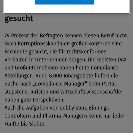
Compliance-Fachleute dringend
gesucht
79 Prozent der Befragten kennen diesen Beruf nicht.
Nach Korruptionsskandalen großer Konzerne sind
Fachleute gesucht, die für rechtskonformes
Verhalten in Unternehmen sorgen. Die meisten DAX-
und Großunternehmen haben heute Compliance-
Abteilungen. Rund 8.000 Jobangebote liefert die
Suche nach „Compliance Manager“ beim Portal
stepstone. Juristen und Wirtschaftswissenschaftler
haben gute Perspektiven.
Auch die Aufgaben von Lobbyisten, Bildungs-
Controllern und Pharma-Managern kennt nur jeder
Fünfte bis Siebte.