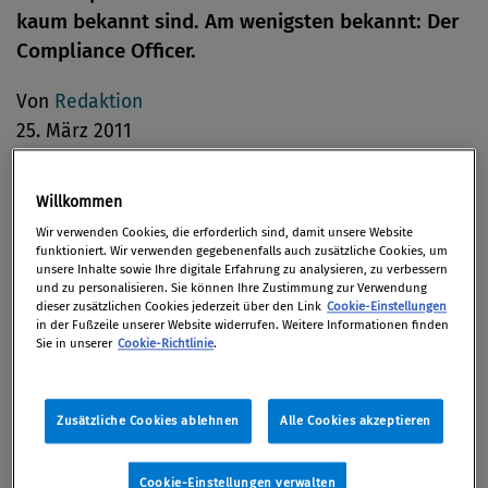
kaum bekannt sind. Am wenigsten bekannt: Der
Compliance Officer.
Von
Redaktion
25. März 2011
Willkommen
Wir verwenden Cookies, die erforderlich sind, damit unsere Website
Viele neue Berufe mit guten Job-Aussichten sind
funktioniert. Wir verwenden gegebenenfalls auch zusätzliche Cookies, um
unter den deutschen Erwerbstätigen noch
unsere Inhalte sowie Ihre digitale Erfahrung zu analysieren, zu verbessern
und zu personalisieren. Sie können Ihre Zustimmung zur Verwendung
unbekannt. Das zeigt eine aktuelle Forsa-Umfrage
dieser zusätzlichen Cookies jederzeit über den Link
Cookie-Einstellungen
der Deutschen Universität für Weiterbildung (DUW)
in der Fußzeile unserer Website widerrufen. Weitere Informationen finden
Sie in unserer
Cookie-Richtlinie
.
im Februar und März unter 1.002 Erwerbstätigen. So
weiß nur jeder Zehnte, was ein Compliance Officer
tut. Dabei handelt es sich um sehr gefragte
Zusätzliche Cookies ablehnen
Alle Cookies akzeptieren
Fachleute mit guten Gehaltsaussichten.
Cookie-Einstellungen verwalten