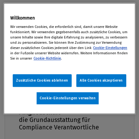
Die nachhaltige Integration von Compliance in
die übrigen Unternehmensprozesse ist 2019
Willkommen
eines der Hauptziele von Chief Compliance
Premium
Wir verwenden Cookies, die erforderlich sind, damit unsere Website
Officern weltweit. Laut der „CCO Survey 2019“
funktioniert. Wir verwenden gegebenenfalls auch zusätzliche Cookies, um
von KPMG LLP zählt auch die Steigerung der
unsere Inhalte sowie Ihre digitale Erfahrung zu analysieren, zu verbessern
und zu personalisieren. Sie können Ihre Zustimmung zur Verwendung
Compliance-Awareness durch verbesserte
dieser zusätzlichen Cookies jederzeit über den Link
Cookie-Einstellungen
in der Fußzeile unserer Website widerrufen. Weitere Informationen finden
Schulungen zu den Hauptzielen im laufenden
Sie in unserer
Cookie-Richtlinie
.
Jahr. Dabei sollen vor allem die Vorteile der
Automatisierung genützt werden.
Zusätzliche Cookies ablehnen
Alle Cookies akzeptieren
Von
MMag. Jacqueline Mlinarcsik
03. Juni 2019 / Erschienen in Compliance Praxis
Cookie-Einstellungen verwalten
2/2019, S. 42
Compliance Praxis Premium
Mitgliedschaft -
die Grundausstattung für
Compliance Verantwortliche
Zur Studie Für die Chief „Compliance Officer Survey