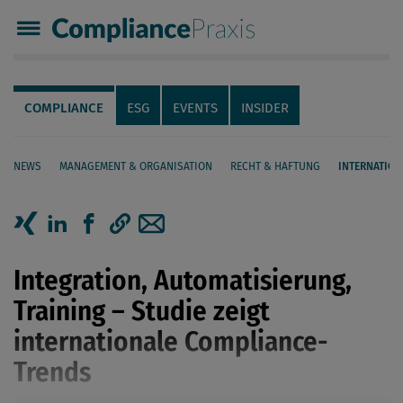
Compliance Praxis
Servicenavigation
Navigation
COMPLIANCE
ESG
EVENTS
INSIDER
NEWS
MANAGEMENT & ORGANISATION
RECHT & HAFTUNG
INTERNATION
Seiteninhalt
Artikel auf Xing teilen
Artikel auf linkedIn teilen
Artikel auf Facebook teilen
Artikellink kopieren
Artikel per Mail teilen
Integration, Automatisierung,
Training – Studie zeigt
internationale Compliance-
Trends