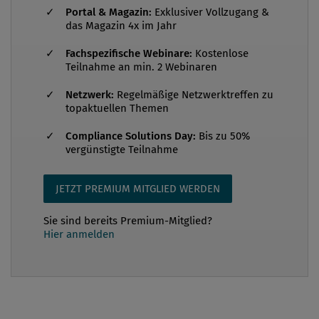
2019“ wurden 220 Chief Ethics und Compliance
Portal & Magazin:
Exklusiver Vollzugang &
Officer (CCO) der größten und repräsentativsten
das Magazin 4x im Jahr
Unternehmen befragt. Über einen webbasierten
Fachspezifische Webinare:
Kostenlose
Fragebogen bewerteten die CCO zwischen
Teilnahme an min. 2 Webinaren
Dezember 2018 und Jänner 2019 mit 30 Fragen die
Netzwerk:
Regelmäßige Netzwerktreffen zu
Reife bestimmter Compliance-Bereiche innerhalb
topaktuellen Themen
ihres Unternehmens. Hierbei wurden vor allem
Compliance Solutions Day:
Bis zu 50%
folgende Bereiche genauer angesehen: Governance
vergünstigte Teilnahme
und Kultur Compliance Risikoanalyse Compliance-
Organisation und Due Diligence Ko...
JETZT PREMIUM MITGLIED WERDEN
Sie sind bereits Premium-Mitglied?
Hier anmelden