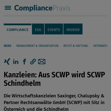
Compliance Praxis
Servicenavigation
Navigation
COMPLIANCE
ESG
EVENTS
INSIDER
NEWS
MANAGEMENT & ORGANISATION
RECHT & HAFTUNG
INTERNATION
Seiteninhalt
Artikel auf Xing teilen
Artikel auf linkedIn teilen
Artikel auf Facebook teilen
Artikellink kopieren
Artikel per Mail teilen
Kanzleien: Aus SCWP wird SCWP
Schindhelm
Die Wirtschaftskanzleien Saxinger, Chalupsky &
Partner Rechtsanwälte GmbH (SCWP) mit Sitz in
Österreich und die Schindhelm