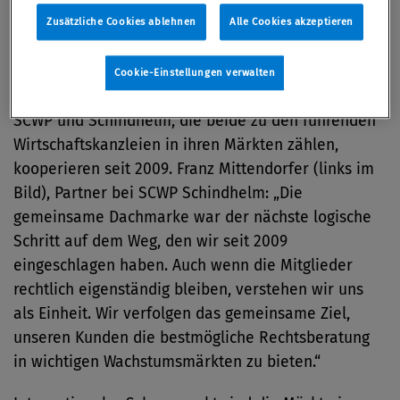
Zusätzliche Cookies ablehnen
Alle Cookies akzeptieren
Dr. Franz
Cookie-Einstellungen verwalten
Mittendorfer_580px.jpg
SCWP und Schindhelm, die beide zu den führenden
Wirtschaftskanzleien in ihren Märkten zählen,
kooperieren seit 2009. Franz Mittendorfer (links im
Bild), Partner bei SCWP Schindhelm: „Die
gemeinsame Dachmarke war der nächste logische
Schritt auf dem Weg, den wir seit 2009
eingeschlagen haben. Auch wenn die Mitglieder
rechtlich eigenständig bleiben, verstehen wir uns
als Einheit. Wir verfolgen das gemeinsame Ziel,
unseren Kunden die bestmögliche Rechtsberatung
in wichtigen Wachstumsmärkten zu bieten.“