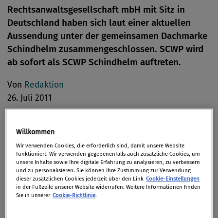
Rechtsanwaltsgesellschaft mbH mit Sitz in
Deutschland haben sich laut einer aktuellen
Aussendung unter der gemeinsamen Dachmarke
Schindhelm zusammengeschlossen. SCWP wird
ab sofort als SCWP Schindhelm auftreten.
Von
Redaktion
26. Juli 2011
Willkommen
Wir verwenden Cookies, die erforderlich sind, damit unsere Website
funktioniert. Wir verwenden gegebenenfalls auch zusätzliche Cookies, um
unsere Inhalte sowie Ihre digitale Erfahrung zu analysieren, zu verbessern
und zu personalisieren. Sie können Ihre Zustimmung zur Verwendung
dieser zusätzlichen Cookies jederzeit über den Link
Cookie-Einstellungen
in der Fußzeile unserer Website widerrufen. Weitere Informationen finden
Sie in unserer
Cookie-Richtlinie
.