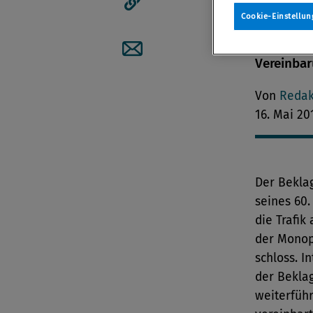
Monopolv
Cookie-Einstellun
Artikellink kopieren
gesetzlic
Erfüllung
Vereinbar
Artikel per Mail teilen
Von
Redak
16. Mai 20
Der Beklag
seines 60.
die Trafik
der Monop
schloss. I
der Beklag
weiterführ