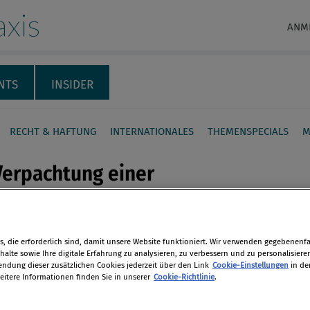
xis
ANM
NTS
INSIDER
RECHT & HAFTUNG
INTERNATIONALES
THEMENSPECIALS
M
Verpachtung einer
trafik entgegen dem
monopolgesetz ist
g
en
, die erforderlich sind, damit unsere Website funktioniert. Wir verwenden gegebenenfal
alte sowie Ihre digitale Erfahrung zu analysieren, zu verbessern und zu personalisiere
dung dieser zusätzlichen Cookies jederzeit über den Link
Cookie-Einstellungen
in de
chtung oder sonstige Überlassung
eitere Informationen finden Sie in unserer
Cookie-Richtlinie
.
len
aktrafik ohne Genehmigung der