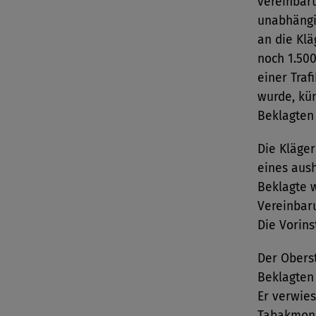
vereinbart
unabhängi
an die Klä
noch 1.500
einer Tra
wurde, kü
Beklagten 
Die Kläge
eines aus
Beklagte w
Vereinbaru
Die Vorin
Der Oberst
Beklagten
Er verwie
Tabakmono