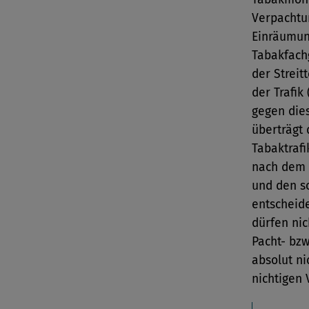
Verpachtu
Einräumun
Tabakfachg
der Streit
der Trafik
gegen die
überträgt
Tabaktraf
nach dem 
und den s
entscheid
dürfen ni
Pacht- bzw
absolut ni
nichtigen