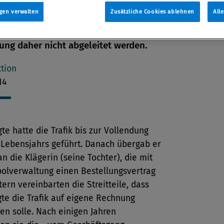
erwaltung verstößt gegen ein
gen verwalten
Zusätzliche Cookies ablehnen
All
hes Verbot und ist absolut nichtig.
sansprüche können aus einer solchen
ung daher nicht abgeleitet werden.
tion
14
te hatte die Trafik bis zur Vollendung
 Lebensjahrs geführt. Danach übergab er
 an die Klägerin (seine Tochter), die mit
olverwaltung einen Bestellungsvertrag
ntern vereinbarten die Streitteile, dass
te die Trafik auf eigene Rechnung
en solle. Nach einigen Jahren