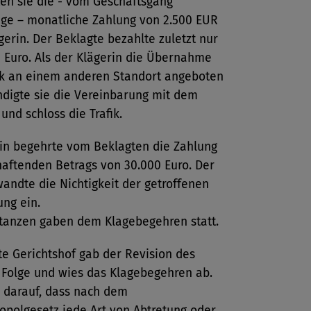
en sie die - vom Geschäftsgang
ge – monatliche Zahlung von 2.500 EUR
gerin. Der Beklagte bezahlte zuletzt nur
 Euro. Als der Klägerin die Übernahme
fik an einem anderen Standort angeboten
ndigte sie die Vereinbarung mit dem
und schloss die Trafik.
rin begehrte vom Beklagten die Zahlung
haftenden Betrags von 30.000 Euro. Der
andte die Nichtigkeit der getroffenen
ng ein.
stanzen gaben dem Klagebegehren statt.
e Gerichtshof gab der Revision des
 Folge und wies das Klagebegehren ab.
s darauf, dass nach dem
polgesetz jede Art von Abtretung oder