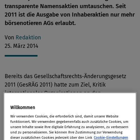
transparente Namensaktien umtauschen. Seit
2011 ist die Ausgabe von Inhaberaktien nur mehr
börsenotieren AGs erlaubt.
Von
Redaktion
25. März 2014
Bereits das Gesellschaftsrechts-Änderungsgesetz
2011 (GesRÄG 2011) hatte zum Ziel, Kritik
internationaler Organisationen an den
österreichischen gesetzlichen Regelungen zur
Willkommen
Inhaberaktie Rechnung zu tragen. Insbesondere die
Wir verwenden Cookies, die erforderlich sind, damit unsere Website
Financial Action Task Force
(FATF), die sich mit der
funktioniert. Wir verwenden gegebenenfalls auch zusätzliche Cookies, um
Bekämpfung von Geldwäsche und
unsere Inhalte sowie Ihre digitale Erfahrung zu analysieren, zu verbessern
und zu personalisieren. Sie können Ihre Zustimmung zur Verwendung
Terrorismusfinanzierung beschäftigt, hatte diese
dieser zusätzlichen Cookies jederzeit über den Link
Cookie-Einstellungen