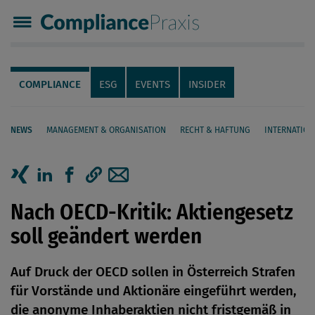
Compliance Praxis
Servicenavigation
Navigation
COMPLIANCE
ESG
EVENTS
INSIDER
NEWS
MANAGEMENT & ORGANISATION
RECHT & HAFTUNG
INTERNATION
Seiteninhalt
Artikel auf Xing teilen
Artikel auf linkedIn teilen
Artikel auf Facebook teilen
Artikellink kopieren
Artikel per Mail teilen
Nach OECD-Kritik: Aktiengesetz
soll geändert werden
Auf Druck der OECD sollen in Österreich Strafen
für Vorstände und Aktionäre eingeführt werden,
die anonyme Inhaberaktien nicht fristgemäß in