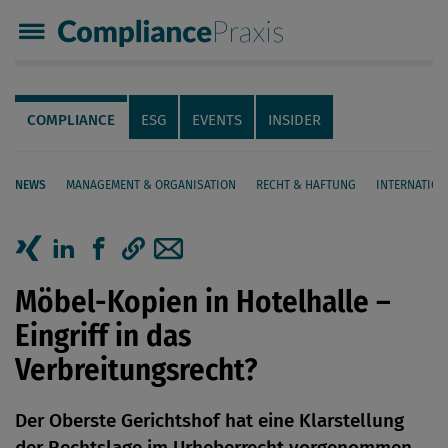
Compliance Praxis
Servicenavigation
Navigation
COMPLIANCE
ESG
EVENTS
INSIDER
NEWS
MANAGEMENT & ORGANISATION
RECHT & HAFTUNG
INTERNATION
Seiteninhalt
Artikel auf Xing teilen
Artikel auf linkedIn teilen
Artikel auf Facebook teilen
Artikellink kopieren
Artikel per Mail teilen
Möbel-Kopien in Hotelhalle –
Eingriff in das
Verbreitungsrecht?
Der Oberste Gerichtshof hat eine Klarstellung
der Rechtslage im Urheberrecht vorgenommen.