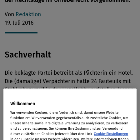
Von
Redaktion
19. Juli 2016
Sachverhalt
Die beklagte Partei betreibt als Pächterin ein Hotel.
Die (damalige) Verpächterin hatte 24 Fauteuils mit
Stahlrohrgestell in der Hotellobby aufstellen lassen,
die Ähnlichkeiten mit dem Fauteuil LC2 von
Willkommen
Le Corbusier aufweisen. Diese Möbel stehen im
Wir verwenden Cookies, die erforderlich sind, damit unsere Website
Eigentum der nunmehrigen Verpächterin. Die
funktioniert. Wir verwenden gegebenenfalls auch zusätzliche Cookies, um
Beklagte hat die Möbel weder erworben noch deren
unsere Inhalte sowie Ihre digitale Erfahrung zu analysieren, zu verbessern
und zu personalisieren. Sie können Ihre Zustimmung zur Verwendung
Aufstellung veranlasst.
dieser zusätzlichen Cookies jederzeit über den Link
Cookie-Einstellungen
in der Fußzeile unserer Website widerrufen. Weitere Informationen finden