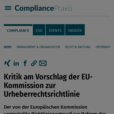
Compliance Praxis
Servicenavigation
Navigation
COMPLIANCE
ESG
EVENTS
INSIDER
NEWS
MANAGEMENT & ORGANISATION
RECHT & HAFTUNG
INTERNATION
Seiteninhalt
Artikel auf Xing teilen
Artikel auf linkedIn teilen
Artikel auf Facebook teilen
Artikellink kopieren
Artikel per Mail teilen
Kritik am Vorschlag der EU-
Kommission zur
Urheberrechtsrichtlinie
Der von der Europäischen Kommission
vorgestellte Richtlinienentwurf zur Reform des