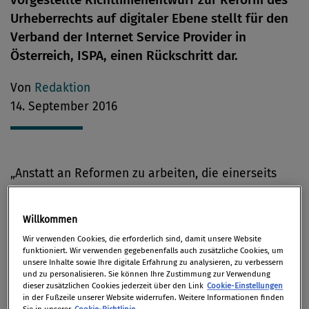
Urheberrechts auf digitaler Ebene stellt für den
Verband der Internet Service Provider in
Österreich, ISPA, einen Rückschritt dar.
Von
Redaktion
14. September 2016
„Anstatt an Reformen zu arbeiten, die einerseits
dem Konsumverhalten der Nutzerinnen und Nutzer
Rechnung tragen und andererseits innovative
Willkommen
Online-Angebote stärken, lässt die Europäische
Wir verwenden Cookies, die erforderlich sind, damit unsere Website
Kommission mit Vorschlägen aufhorchen, die aus
funktioniert. Wir verwenden gegebenenfalls auch zusätzliche Cookies, um
unsere Inhalte sowie Ihre digitale Erfahrung zu analysieren, zu verbessern
unserer Sicht letztendlich auf eine Schwächung der
und zu personalisieren. Sie können Ihre Zustimmung zur Verwendung
digitalen Wirtschaft Europas hinauslaufen“, verleiht
dieser zusätzlichen Cookies jederzeit über den Link
Cookie-Einstellungen
in der Fußzeile unserer Website widerrufen. Weitere Informationen finden
Maximilian Schubert, Generalsekretär der ISPA
Sie in unserer
Cookie-Richtlinie
.