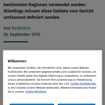
bestimmten Regionen verwendet werden.
Allerdings müssen diese Gebiete vom Gericht
umfassend definiert werden.
Von
Redaktion
26. September 2016
Ausgangslage
Willkommen
Wir verwenden Cookies, die erforderlich sind, damit unsere Website
Nach Ansicht des Oberlandesgerichts Düsseldorf
funktioniert. Wir verwenden gegebenenfalls auch zusätzliche Cookies, um
unsere Inhalte sowie Ihre digitale Erfahrung zu analysieren, zu verbessern
besteht im vorliegenden Fall eine
und zu personalisieren. Sie können Ihre Zustimmung zur Verwendung
dieser zusätzlichen Cookies jederzeit über den Link
Cookie-Einstellungen
Verwechslungsgefahr in den deutschsprachigen
in der Fußzeile unserer Website widerrufen. Weitere Informationen finden
Mitgliedstaaten, nicht aber in den
Sie in unserer
Cookie-Richtlinie
.
englischsprachigen Mitgliedstaaten.