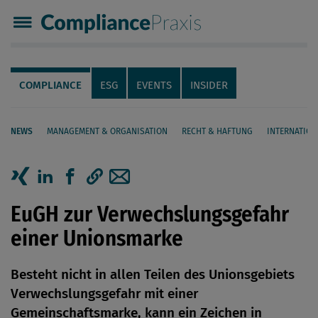
Compliance Praxis
Servicenavigation
Navigation
COMPLIANCE
ESG
EVENTS
INSIDER
NEWS
MANAGEMENT & ORGANISATION
RECHT & HAFTUNG
INTERNATION
Seiteninhalt
Artikel auf Xing teilen
Artikel auf linkedIn teilen
Artikel auf Facebook teilen
Artikellink kopieren
Artikel per Mail teilen
EuGH zur Verwechslungsgefahr
einer Unionsmarke
Besteht nicht in allen Teilen des Unionsgebiets
Verwechslungsgefahr mit einer
Gemeinschaftsmarke, kann ein Zeichen in