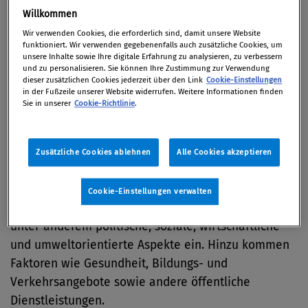
Willkommen
Zu diesem Ergebnis kommt die jährlich von der
Wir verwenden Cookies, die erforderlich sind, damit unsere Website
Beratungsgesellschaft Mercer durchgeführte
funktioniert. Wir verwenden gegebenenfalls auch zusätzliche Cookies, um
unsere Inhalte sowie Ihre digitale Erfahrung zu analysieren, zu verbessern
weltweite Vergleichsstudie zur Bewertung der
und zu personalisieren. Sie können Ihre Zustimmung zur Verwendung
dieser zusätzlichen Cookies jederzeit über den Link
Cookie-Einstellungen
Lebensqualität von Expatriates in 230 Großstädten.
in der Fußzeile unserer Website widerrufen. Weitere Informationen finden
Das Schlusslicht unter den weltweiten Großstädten
Sie in unserer
Cookie-Richtlinie
.
bildet Bagdad.
Zur Beurteilung der Lebensqualität jeder Stadt
Zusätzliche Cookies ablehnen
Alle Cookies akzeptieren
wurden 39 Kriterien analysiert, die aus Sicht von
Mitarbeitern, die ins Ausland entsandt wurden, eine
Cookie-Einstellungen verwalten
zentrale Rolle spielen. Die Merkmale schließen
unter anderem politische, soziale, wirtschaftliche
und umweltorientierte Aspekte ein. Hinzu kommen
Faktoren wie Gesundheit, Bildungs- und
Verkehrsangebote sowie andere öffentliche
Dienstleistungen.