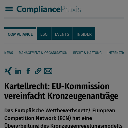
Compliance Praxis
Servicenavigation
Navigation
COMPLIANCE
ESG
EVENTS
INSIDER
NEWS
MANAGEMENT & ORGANISATION
RECHT & HAFTUNG
INTERNATION
Seiteninhalt
Artikel auf Xing teilen
Artikel auf linkedIn teilen
Artikel auf Facebook teilen
Artikellink kopieren
Artikel per Mail teilen
Kartellrecht: EU-Kommission
vereinfacht Kronzeugenanträge
Das Europäische Wettbewerbsnetz/ European
Competition Network (ECN) hat eine
Überarbeitung des Kronzeugenregelungsmodells