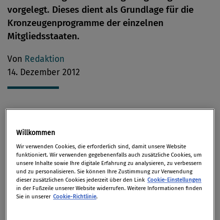
vorgelegt. Dieses dient als Grundlage für die
Kronzeugenprogramme der einzelnen
Mitgliedsstaaten.
Von
Redaktion
14. Dezember 2012
Das Kronzeugenregelungsmodell wurde im Jahr 2006
verabschiedet. Es soll Unternehmen das
Willkommen
gleichzeitige Einbringen von Kronzeugenanträgen
Wir verwenden Cookies, die erforderlich sind, damit unsere Website
funktioniert. Wir verwenden gegebenenfalls auch zusätzliche Cookies, um
bei verschiedenen nationalen Behörden erleichtern.
unsere Inhalte sowie Ihre digitale Erfahrung zu analysieren, zu verbessern
und zu personalisieren. Sie können Ihre Zustimmung zur Verwendung
dieser zusätzlichen Cookies jederzeit über den Link
Cookie-Einstellungen
Mit der nun vorgelegten Überarbeitung des Modells
in der Fußzeile unserer Website widerrufen. Weitere Informationen finden
wurden einige Änderungen eingeführt. Die
Sie in unserer
Cookie-Richtlinie
.
wichtigsten aktuellen Änderungen sind: