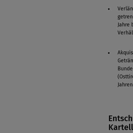
Verlän
getren
Jahre 
Verhäl
Akquis
Geträ
Bundes
(Ostti
Jahren
Entsch
Kartel