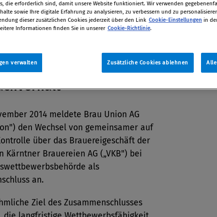
lagen freigegeben.
, die erforderlich sind, damit unsere Website funktioniert. Wir verwenden gegebenenfal
alte sowie Ihre digitale Erfahrung zu analysieren, zu verbessern und zu personalisiere
dung dieser zusätzlichen Cookies jederzeit über den Link
Cookie-Einstellungen
in de
tion
eitere Informationen finden Sie in unserer
Cookie-Richtlinie
.
015
gen verwalten
Zusätzliche Cookies ablehnen
All
achverhalt
vember 2014 meldete Brau Union AG
ion") den Wechsel von gemeinsamer auf
Kontrolle über das Brauereigeschäft der
n Kärntner Brauereien AG („VKB") bei
swettbewerbsbehörde als
chluss an.
hmliche Ziel des Zusammenschlusses
n, die langfristige Wettbewerbsfähigkeit