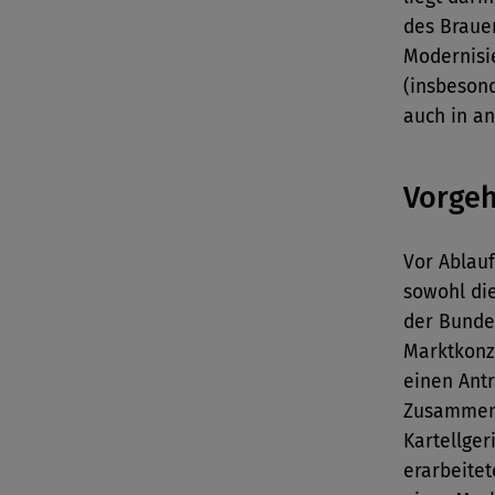
des Braue
Modernisi
(insbesond
auch in an
Vorgeh
Vor Ablauf
sowohl di
der Bunde
Marktkonze
einen Antr
Zusammens
Kartellger
erarbeite