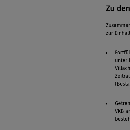
Zu den
Zusammenf
zur Einhal
Fortfü
unter 
Villac
Zeitra
(Besta
Getren
VKB a
besteh