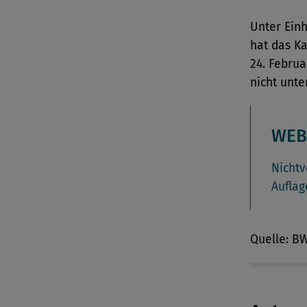
Unter Einh
hat das K
24. Februa
nicht unte
WEB
Nichtv
Auflag
Quelle: B