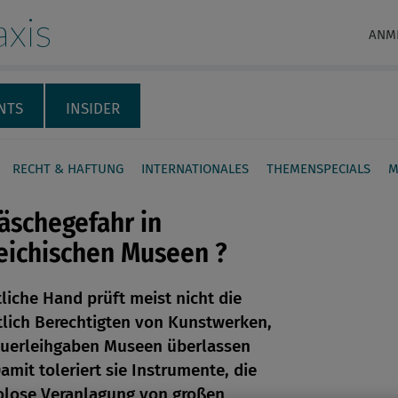
xis
ANM
NTS
INSIDER
RECHT & HAFTUNG
INTERNATIONALES
THEMENSPECIALS
M
äschegefahr in
eichischen Museen ?
tliche Hand prüft meist nicht die
en
tlich Berechtigten von Kunstwerken,
auerleihgaben Museen überlassen
len
amit toleriert sie Instrumente, die
kolose Veranlagung von großen