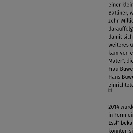
einer klei
Batliner, 
zehn Milli
darauffolg
damit sic
weiteres 
kam von e
Mater“, d
Frau Buwer
Hans Buwe
einrichtet
[2]
2014 wurde
in Form e
Essl“ beka
konnten s