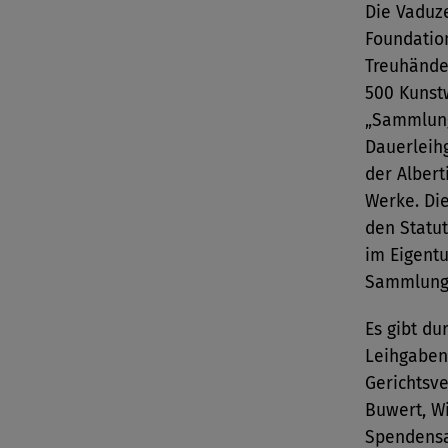
Die Vaduze
Foundatio
Treuhänder
500 Kunst
„Sammlung 
Dauerleih
der Albert
Werke. Di
den Statut
im Eigentu
Sammlung 
Es gibt du
Leihgaben
Gerichtsve
Buwert, W
Spendensa