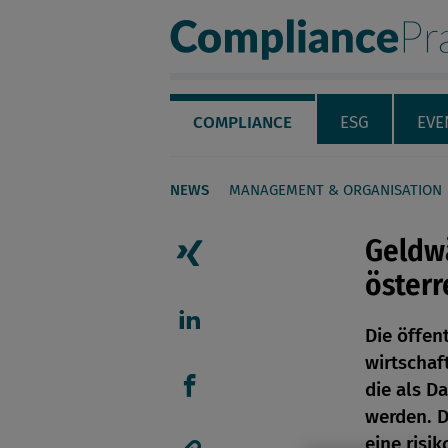
Compliance Pra
Servicenavigation
Navigation
COMPLIANCE
ESG
EVE
NEWS
MANAGEMENT & ORGANISATION
Seiteninhalt
Geldw
österr
Artikel auf Xing teilen
Die öffen
Artikel auf linkedIn teil
wirtschaf
die als D
Artikel auf Facebook tei
werden. D
eine risi