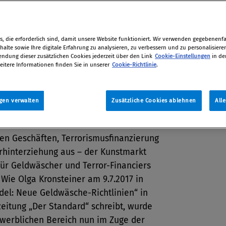
ägen auch aus dubiosen Quellen
hen.
, die erforderlich sind, damit unsere Website funktioniert. Wir verwenden gegebenenfal
Tano Bojankin
alte sowie Ihre digitale Erfahrung zu analysieren, zu verbessern und zu personalisiere
dung dieser zusätzlichen Cookies jederzeit über den Link
Cookie-Einstellungen
in de
17
eitere Informationen finden Sie in unserer
Cookie-Richtlinie
.
gen verwalten
Zusätzliche Cookies ablehnen
All
rgangenen Jahren wurden die Kontrollen
ektor verstärkt. Dadurch wichen Gelder
len Geschäften, Terrorismusfinanzierung
rhinterziehung aus – der Kunstmarkt
für Geldwäscher und Terror-Financiers
Wie Olga Kronsteiner am 9.7.2017 in
del: Neue Geldwäsche-Richtlinien“ in
eitung „Der Standard“ schreibt, wurde
ewerblichen Bereich nun im Zuge der