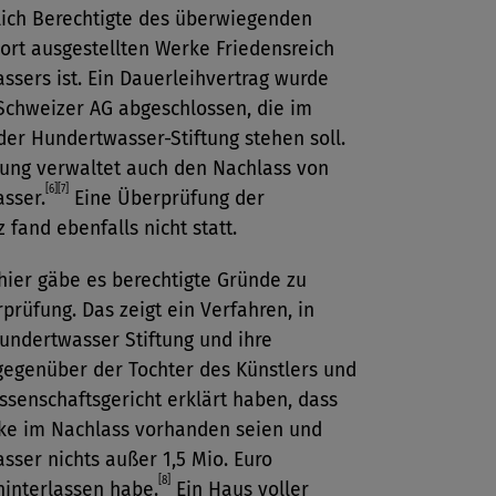
lich Berechtigte des überwiegenden
dort ausgestellten Werke Friedensreich
sers ist. Ein Dauerleihvertrag wurde
Schweizer AG abgeschlossen, die im
er Hundertwasser-Stiftung stehen soll.
tung verwaltet auch den Nachlass von
[6]
[7]
sser.
Eine Überprüfung der
 fand ebenfalls nicht statt.
hier gäbe es berechtigte Gründe zu
prüfung. Das zeigt ein Verfahren, in
undertwasser Stiftung und ihre
gegenüber der Tochter des Künstlers und
senschaftsgericht erklärt haben, dass
ke im Nachlass vorhanden seien und
ser nichts außer 1,5 Mio. Euro
[8]
hinterlassen habe.
Ein Haus voller