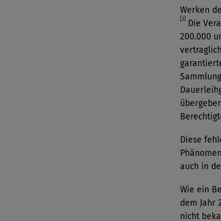
Werken de
[3]
Die Vera
200.000 u
vertraglic
garantiert
Sammlung 
Dauerleihg
übergeben.
Berechtigt
Diese fehl
Phänomen
auch in d
Wie ein B
dem Jahr 
nicht bek