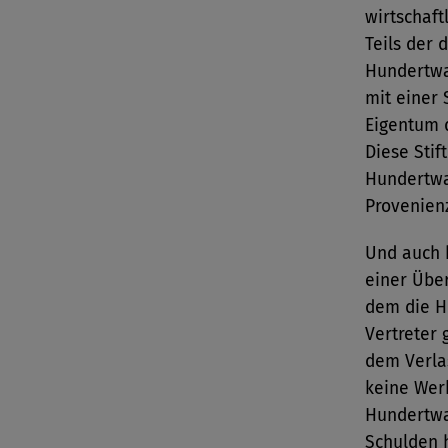
wirtschaft
Teils der 
Hundertwas
mit einer 
Eigentum d
Diese Stif
Hundertwa
Provenienz
Und auch 
einer Über
dem die H
Vertreter 
dem Verlas
keine Wer
Hundertwas
Schulden 