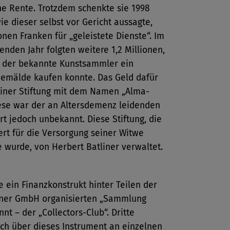
ne Rente. Trotzdem schenkte sie 1998
wie dieser selbst vor Gericht aussagte,
onen Franken für „geleistete Dienste“. Im
enden Jahr folgten weitere 1,2 Millionen,
h der bekannte Kunstsammler ein
Gemälde kaufen konnte. Das Geld dafür
iner Stiftung mit dem Namen „Alma-
iese war der an Altersdemenz leidenden
t jedoch unbekannt. Diese Stiftung, die
rt für die Versorgung seiner Witwe
e wurde, von Herbert Batliner verwaltet.
 ein Finanzkonstrukt hinter Teilen der
iner GmbH organisierten „Sammlung
nnt – der „Collectors-Club“. Dritte
ich über dieses Instrument an einzelnen