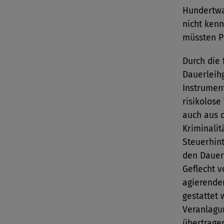
Hundertwa
nicht kenn
müssten Pr
Durch die
Dauerleih
Instrument
risikolos
auch aus 
Kriminalit
Steuerhin
den Dauer
Geflecht 
agierende
gestattet 
Veranlagu
übertrage