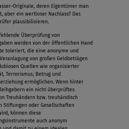
sser-Originale, deren Eigentümer man
t, aber ein wertloser Nachlass? Das
üfer plausibilisieren.
 fehlende Überprüfung von
gaben werden von der öffentlichen Hand
e toleriert, die eine anonyme und
e Veranlagung von großen Geldbeträgen
dubiosen Quellen wie organisierter
ät, Terrorismus, Betrug und
terziehung ermöglichen. Wenn hinter
leihgebern ein nicht überprüftes
von Treuhändern bzw. treuhändisch
n Stiftungen oder Gesellschaften
wird, können diese
ngsinstrumente auch anonym
n und damit zu einem idealen