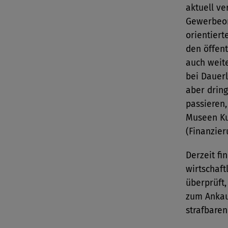
aktuell ve
Gewerbeor
orientiert
den öffent
auch weit
bei Dauer
aber dring
passieren,
Museen Ku
(Finanzier
Derzeit f
wirtschaft
überprüft,
zum Ankau
strafbare