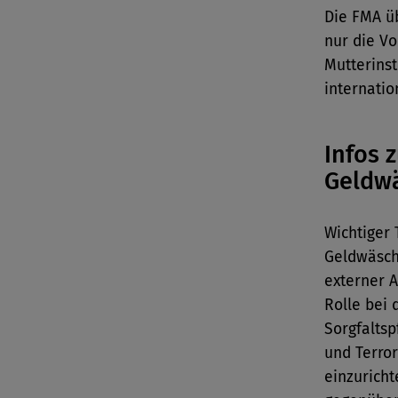
Die FMA üb
nur die Vo
Mutterinst
internatio
Infos 
Geldw
Wichtiger 
Geldwäsche
externer A
Rolle bei
Sorgfaltsp
und Terror
einzuricht