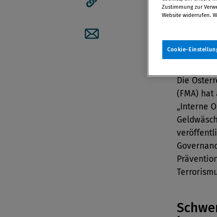
Zustimmung zur Verwen
Artikellink kopieren
Website widerrufen. W
Von
Redak
19. März 2
Artikel per Mail teilen
Cookie-Einstellun
Die Öster
(FMA) hat
„Interne O
Geldwäsch
veröffentl
Governanc
Präventio
Terrorismu
Schwe