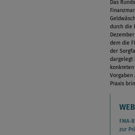
Das Rundsc
Finanzmar
Geldwäsch
durch die 
Dezember 
dem die F
der Sorgf
dargelegt 
konkreten 
Vorgaben z
Praxis bri
WEB
FMA-Ru
zur Pr