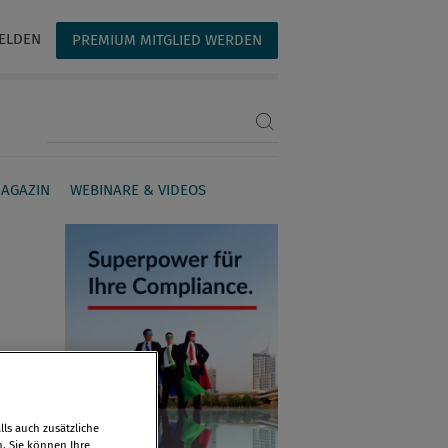
ELDEN
PREMIUM MITGLIED WERDEN
Suchbegriff eingeben
AGAZIN
WEBINARE & VIDEOS
ls auch zusätzliche
n. Sie können Ihre