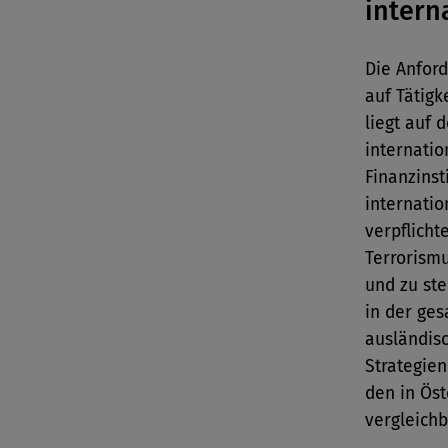
intern
Die Anfor
auf Tätigk
liegt auf
internati
Finanzinst
internatio
verpflicht
Terrorism
und zu ste
in der ge
ausländis
Strategien
den in Ös
vergleichb