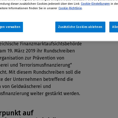
dung dieser zusätzlichen Cookies jederzeit über den Link
Cookie-Einstellungen
in de
eitere Informationen finden Sie in unserer
Cookie-Richtlinie
.
tion
019
gen verwalten
Zusätzliche Cookies ablehnen
All
reichische Finanzmarktaufsichtsbehörde
 am 19. März 2019 ihr Rundschreiben
rganisation zur Prävention von
erei und Terrorismusfinanzierung“
icht. Mit diesem Rundschreiben soll die
e der Unternehmen betreffend die
n von Geldwäscherei und
sfinanzierung weiter gestärkt werden.
rpunkt auf