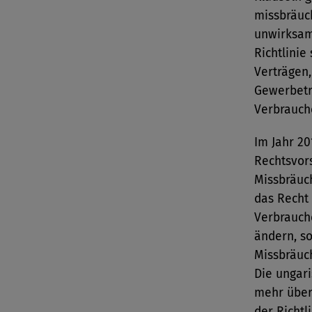
missbräuch
unwirksam
Richtlinie
Verträgen,
Gewerbetr
Verbrauch
Im Jahr 20
Rechtsvors
Missbräuch
das Recht
Verbrauche
ändern, s
Missbräuch
Die ungar
mehr über 
der Richtl