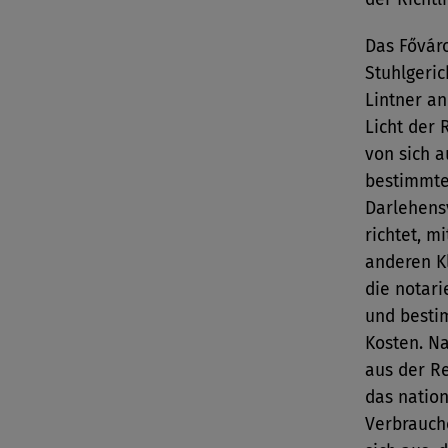
Das Fővár
Stuhlgeric
Lintner an
Licht der 
von sich 
bestimmte 
Darlehensv
richtet, m
anderen Kl
die notar
und besti
Kosten. Na
aus der Re
das nation
Verbrauch