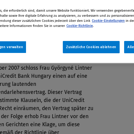
die anderen Klauseln des Vertrags
oweit sie mit dem Streitgegenstand
, die erforderlich sind, damit unsere Website funktioniert. Wir verwenden gegebenenfal
nhängen.
alte sowie Ihre digitale Erfahrung zu analysieren, zu verbessern und zu personalisiere
dung dieser zusätzlichen Cookies jederzeit über den Link
Cookie-Einstellungen
in de
eitere Informationen finden Sie in unserer
Cookie-Richtlinie
.
tion
2020
gen verwalten
Zusätzliche Cookies ablehnen
All
er 2007 schloss Frau Györgyné Lintner
niCredit Bank Hungary einen auf eine
rung lautenden
ndarlehensvertrag. Dieser Vertrag
stimmte Klauseln, die der UniCredit
Recht einräumen, den Vertrag später zu
 der Folge erhob Frau Lintner vor den
en Gerichten eine Klage, um diese
emäß der Richtlinie über