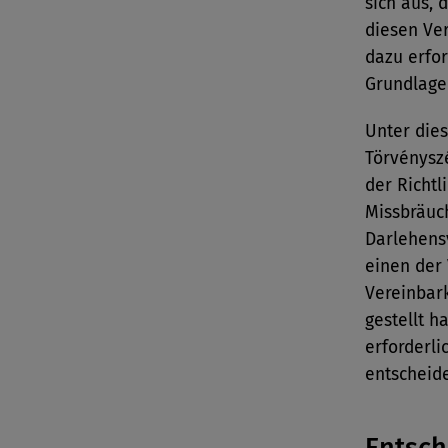
sich aus, 
diesen Ve
dazu erfor
Grundlage
Unter die
Törvénysz
der Richtl
Missbräuch
Darlehens
einen der 
Vereinbark
gestellt h
erforderli
entscheid