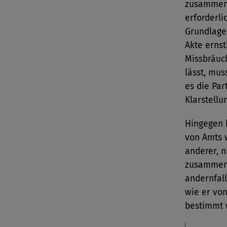
zusammenh
erforderli
Grundlage
Akte ernst
Missbräuc
lässt, mus
es die Par
Klarstellu
Hingegen h
von Amts 
anderer, n
zusammenh
andernfall
wie er von
bestimmt 