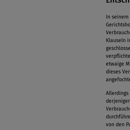
Entsc
In seinem 
Gerichtsho
Verbrauch
Klauseln 
geschlosse
verpflicht
etwaige Mi
dieses Ver
angefochte
Allerdings
derjenige
Verbrauch
durchführe
von den P