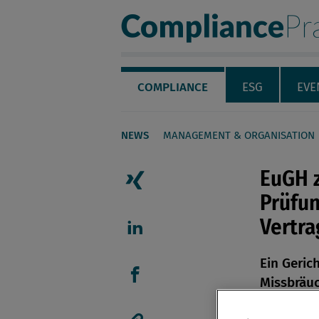
Compliance Pra
Servicenavigation
Navigation
COMPLIANCE
ESG
EVE
NEWS
MANAGEMENT & ORGANISATION
Seiteninhalt
EuGH z
Prüfun
Artikel auf Xing teilen
Vertra
Artikel auf linkedIn teil
Ein Geric
Missbräuc
Artikel auf Facebook tei
Vertragsk