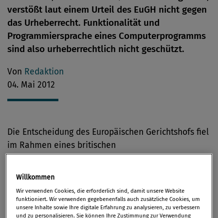
verstößt laut einem Urteil des EuGH nicht gegen
das Urheberrecht. Funktionalität und
Programmiersprache eines Computerprogramms
sind also urheberrechtlich nicht geschützt.
Von
Redaktion
04. Mai 2012
Die Entscheidung des Europäischen Gerichtshofs fiel
im Rahmen eines britischen
Vorabentscheidungsersuchens.
Willkommen
Das SAS Institute, Hersteller einer Statistik-Software
Wir verwenden Cookies, die erforderlich sind, damit unsere Website
(im Folgenden: SAS-System), hatte die Firma WPL
funktioniert. Wir verwenden gegebenenfalls auch zusätzliche Cookies, um
wegen Urheberrechtsverletzungen geklagt.
unsere Inhalte sowie Ihre digitale Erfahrung zu analysieren, zu verbessern
und zu personalisieren. Sie können Ihre Zustimmung zur Verwendung