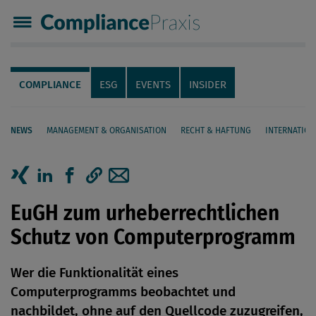
Compliance Praxis
Servicenavigation
Navigation
COMPLIANCE
ESG
EVENTS
INSIDER
NEWS
MANAGEMENT & ORGANISATION
RECHT & HAFTUNG
INTERNATION
Seiteninhalt
Artikel auf Xing teilen
Artikel auf linkedIn teilen
Artikel auf Facebook teilen
Artikellink kopieren
Artikel per Mail teilen
EuGH zum urheberrechtlichen
Schutz von Computerprogramm
Wer die Funktionalität eines
Computerprogramms beobachtet und
nachbildet, ohne auf den Quellcode zuzugreifen,