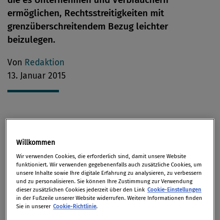
ermöglichen, Rechtsstreitigkeiten mit
grenzüberschreitendem Bezug leichter
beizulegen.
Von
Redaktion
13. Januar 2015
Mit den neuen Vorschriften wird das teure,
langwierige Verfahren abgeschafft, das derzeit rund
Willkommen
10.000 Mal pro Jahr angewandt wird, um gerichtliche
Wir verwenden Cookies, die erforderlich sind, damit unsere Website
Entscheidungen in Zivil- und Handelssachen
funktioniert. Wir verwenden gegebenenfalls auch zusätzliche Cookies, um
unsere Inhalte sowie Ihre digitale Erfahrung zu analysieren, zu verbessern
innerhalb der EU grenzüberschreitend anerkennen
und zu personalisieren. Sie können Ihre Zustimmung zur Verwendung
zu lassen. Mit dessen Wegfall erhofft sich die
dieser zusätzlichen Cookies jederzeit über den Link
Cookie-Einstellungen
in der Fußzeile unserer Website widerrufen. Weitere Informationen finden
Kommission jährliche Einsparungen von bis zu 48
Sie in unserer
Cookie-Richtlinie
.
Mio. Euro.