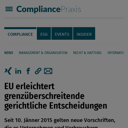
Compliance Praxis
Servicenavigation
Navigation
COMPLIANCE
ESG
EVENTS
INSIDER
NEWS
MANAGEMENT & ORGANISATION
RECHT & HAFTUNG
INTERNATION
Seiteninhalt
Artikel auf Xing teilen
Artikel auf linkedIn teilen
Artikel auf Facebook teilen
Artikellink kopieren
Artikel per Mail teilen
EU erleichtert
grenzüberschreitende
gerichtliche Entscheidungen
Seit 10. Jänner 2015 gelten neue Vorschriften,
die es Unternehmen und Verbrauchern