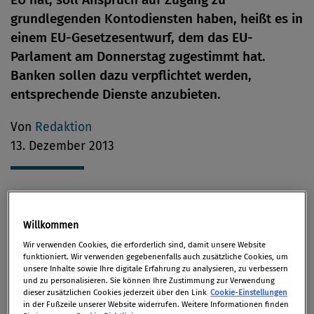
grundlegenden Kontodiensten haben, heißt es in
einem EU-Gesetzesentwurf, dem das EU-
Parlament am Donnerstag zugestimmt hat.
Banken sollen dazu verpflichtet werden,
entsprechende Dienste anzubieten.
Von
Redaktion
13. Dezember 2013
„Moderne Zahlungsdienste sind für die
Willkommen
Konsumenten und den Einzelhandel heutzutage
Wir verwenden Cookies, die erforderlich sind, damit unsere Website
unverzichtbar. Es ist nicht sonderlich teuer,
funktioniert. Wir verwenden gegebenenfalls auch zusätzliche Cookies, um
elektronische Zahlungsdienste zur Verfügung zu
unsere Inhalte sowie Ihre digitale Erfahrung zu analysieren, zu verbessern
und zu personalisieren. Sie können Ihre Zustimmung zur Verwendung
stellen, um Konsumenten das Leben zu erleichtern
dieser zusätzlichen Cookies jederzeit über den Link
Cookie-Einstellungen
in der Fußzeile unserer Website widerrufen. Weitere Informationen finden
und die Wirtschaft zu modernisieren. Das Parlament