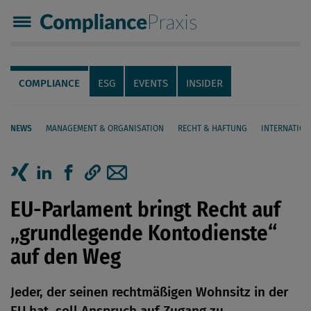
Compliance Praxis
Servicenavigation
Navigation
COMPLIANCE
ESG
EVENTS
INSIDER
NEWS
MANAGEMENT & ORGANISATION
RECHT & HAFTUNG
INTERNATION
Seiteninhalt
Artikel auf Xing teilen
Artikel auf linkedIn teilen
Artikel auf Facebook teilen
Artikellink kopieren
Artikel per Mail teilen
EU-Parlament bringt Recht auf
„grundlegende Kontodienste“
auf den Weg
Jeder, der seinen rechtmäßigen Wohnsitz in der
EU hat, soll Anspruch auf Zugang zu