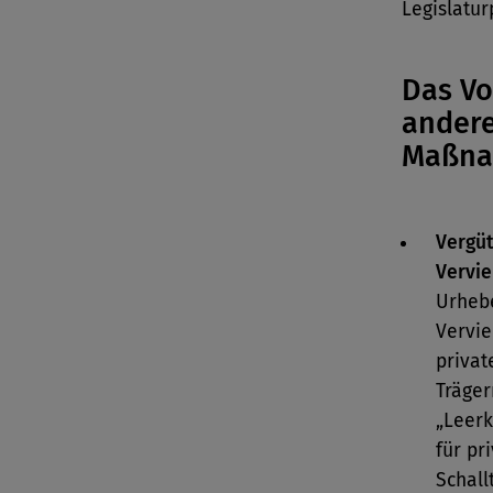
Legislatur
Das Vo
andere
Maßna
Vergüt
Vervie
Urhebe
Vervie
privat
Träge
„Leerk
für pr
Schall