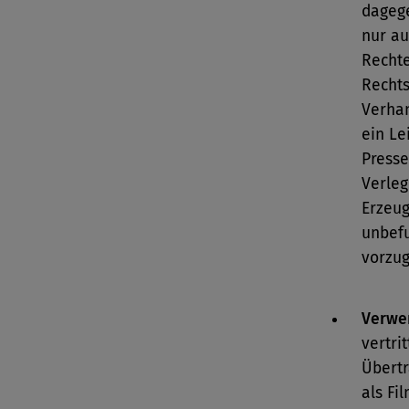
dagege
nur au
Rechte
Rechts
Verhan
ein Le
Presse
Verleg
Erzeug
unbef
vorzu
Verwe
vertri
Übertr
als Fi