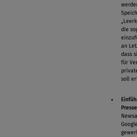
werden
Speich
„Leerk
die so
einzuf
an Let
dass s
für Ve
privat
soll e
Einfüh
Presse
Newsa
Google
gewerb