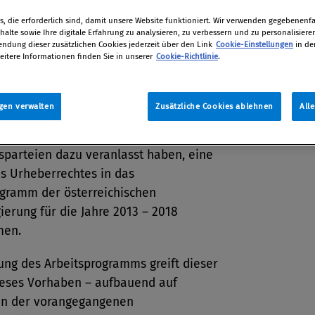
tion
, die erforderlich sind, damit unsere Website funktioniert. Wir verwenden gegebenenfal
015
alte sowie Ihre digitale Erfahrung zu analysieren, zu verbessern und zu personalisiere
dung dieser zusätzlichen Cookies jederzeit über den Link
Cookie-Einstellungen
in de
eitere Informationen finden Sie in unserer
Cookie-Richtlinie
.
wirtschaftliche, technische und
gen verwalten
Zusätzliche Cookies ablehnen
All
e Rahmenbedingungen haben zu einer
Reformanliegen geführt, die die
sparteien dazu veranlasst haben, eine
s Urheberrechtes in das
ogramm der österreichischen
erung für die Jahre 2013 – 2018
men.
ung des Arbeitsprogramms greift dieser
ieses Vorhaben – aufbauend auf
en der vorangegangenen