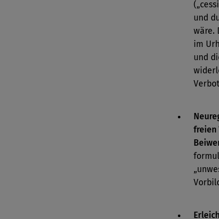
(„cess
und du
wäre. 
im Urh
und di
wider
Verbot
Neureg
freien
Beiwer
formul
„unwe
Vorbil
Erleic