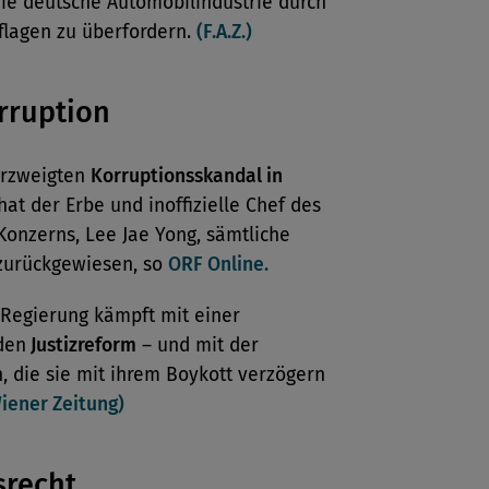
die deutsche Automobilindustrie durch
lagen zu überfordern.
(F.A.Z.)
rruption
erzweigten
Korruptionsskandal in
at der Erbe und inoffizielle Chef des
onzerns, Lee Jae Yong, sämtliche
zurückgewiesen, so
ORF Online.
 Regierung kämpft mit einer
den
Justizreform
– und mit der
, die sie mit ihrem Boykott verzögern
iener Zeitung)
srecht