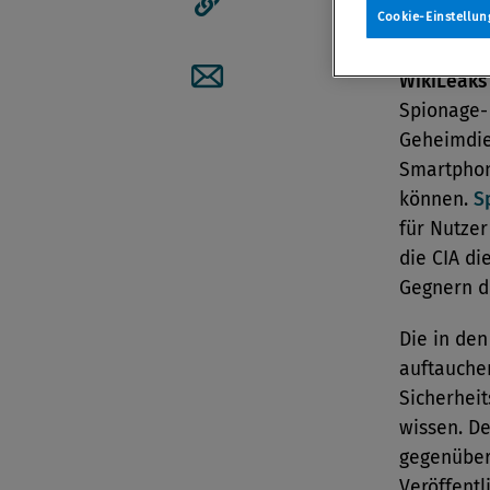
IT-Com
Cookie-Einstellun
Artikellink kopieren
WikiLeaks
Artikel per Mail teilen
Spionage-
Geheimdien
Smartphon
können.
S
für Nutze
die CIA di
Gegnern d
Die in den
auftauch
Sicherheit
wissen. D
gegenübe
Veröffentl