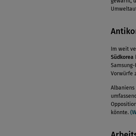
gewarnt, 
Umweltauf
Antiko
Im weit v
Südkorea
h
Samsung-K
Vorwürfe 
Albaniens
umfassen
Opposition
könnte.
(W
Arbeit