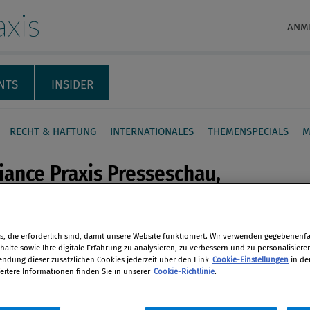
xis
ANM
NTS
INSIDER
RECHT & HAFTUNG
INTERNATIONALES
THEMENSPECIALS
M
ance Praxis Presseschau,
tion
, die erforderlich sind, damit unsere Website funktioniert. Wir verwenden gegebenenfal
en
alte sowie Ihre digitale Erfahrung zu analysieren, zu verbessern und zu personalisiere
017
dung dieser zusätzlichen Cookies jederzeit über den Link
Cookie-Einstellungen
in de
eitere Informationen finden Sie in unserer
Cookie-Richtlinie
.
len