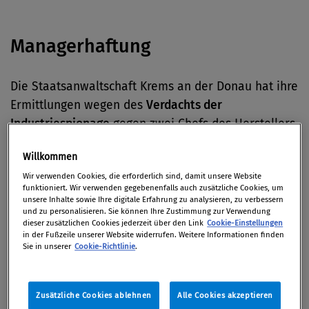
Managerhaftung
Die Staatsanwaltschaft Krems an der Donau hat ihre
Ermittlungen wegen des
Verdachts der
Industriespionage
gegen zwei Chefs des Herstellers
von Bahnbaumaschinen, Plasser & Theurer,
Willkommen
eingestellt.
(derStandard.at)
Wir verwenden Cookies, die erforderlich sind, damit unsere Website
funktioniert. Wir verwenden gegebenenfalls auch zusätzliche Cookies, um
unsere Inhalte sowie Ihre digitale Erfahrung zu analysieren, zu verbessern
Corporate Governance
und zu personalisieren. Sie können Ihre Zustimmung zur Verwendung
dieser zusätzlichen Cookies jederzeit über den Link
Cookie-Einstellungen
in der Fußzeile unserer Website widerrufen. Weitere Informationen finden
Sie in unserer
Cookie-Richtlinie
.
Die britische Regierung erwägt staatliches
Eingreifen, um den Anteil von
Frauen in
Führungsetagen
von Banken und Versicherern zu
Zusätzliche Cookies ablehnen
Alle Cookies akzeptieren
erhöhen, so
derStandard.at.