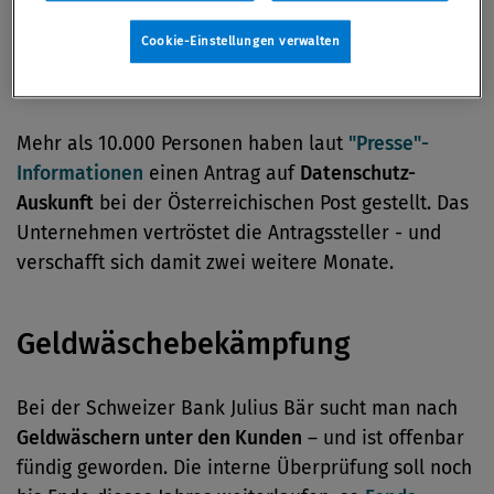
Cookie-Einstellungen verwalten
Datenschutz
Mehr als 10.000 Personen haben laut
"Presse"-
Informationen
einen Antrag auf
Datenschutz-
Auskunft
bei der Österreichischen Post gestellt. Das
Unternehmen vertröstet die Antragssteller - und
verschafft sich damit zwei weitere Monate.
Geldwäschebekämpfung
Bei der Schweizer Bank Julius Bär sucht man nach
Geldwäschern unter den Kunden
– und ist offenbar
fündig geworden. Die interne Überprüfung soll noch