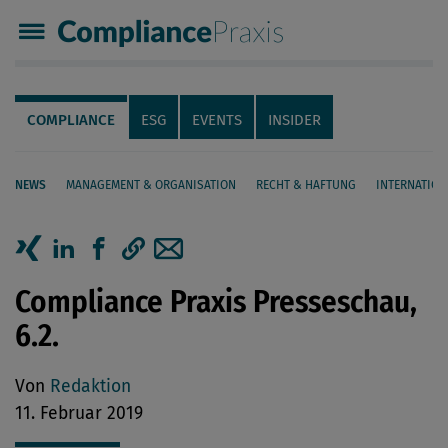
Compliance Praxis
Servicenavigation
Navigation
COMPLIANCE
ESG
EVENTS
INSIDER
NEWS
MANAGEMENT & ORGANISATION
RECHT & HAFTUNG
INTERNATION
Seiteninhalt
Artikel auf Xing teilen
Artikel auf linkedIn teilen
Artikel auf Facebook teilen
Artikellink kopieren
Artikel per Mail teilen
Compliance Praxis Presseschau,
6.2.
Von
Redaktion
11. Februar 2019