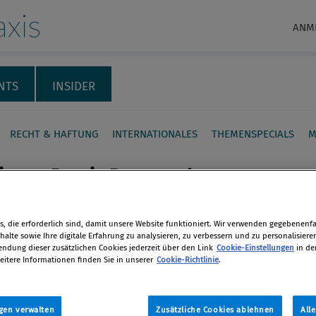
xis
ANM
NTS
INSIDER
RECHT & HAFTUNG
INTERNATIONALES
THEMENSPECIALS
M
ance Praxis Presseschau,
, die erforderlich sind, damit unsere Website funktioniert. Wir verwenden gegebenenfal
tion
alte sowie Ihre digitale Erfahrung zu analysieren, zu verbessern und zu personalisiere
en
dung dieser zusätzlichen Cookies jederzeit über den Link
Cookie-Einstellungen
in de
mber 2019
eitere Informationen finden Sie in unserer
Cookie-Richtlinie
.
len
gen verwalten
Zusätzliche Cookies ablehnen
All