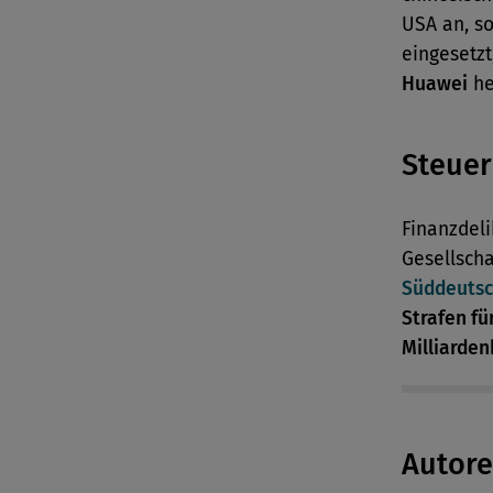
USA an, s
eingesetz
Huawei
he
Steuer
Finanzdel
Gesellsch
Süddeutsc
Strafen fü
Milliarde
Autor