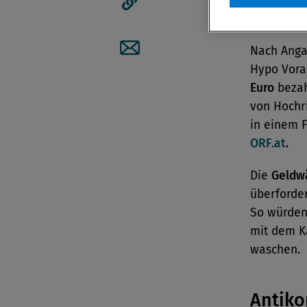
Geldw
Artikellink kopieren
Nach Anga
Artikel per Mail teilen
Hypo Vora
Euro
bezah
von Hochr
in einem 
ORF.at
.
Die
Geldwä
überforder
So würden 
mit dem K
waschen.
Antiko