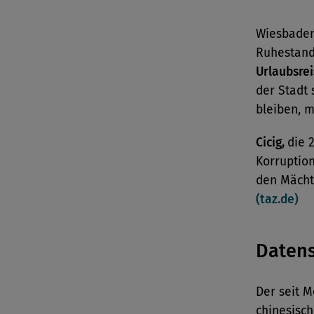
Wiesbadens
Ruhestand
Urlaubsre
der Stadt 
bleiben, 
Cicig,
die 
Korruption
den Mächti
(taz.de)
Daten
Der seit 
chinesisc