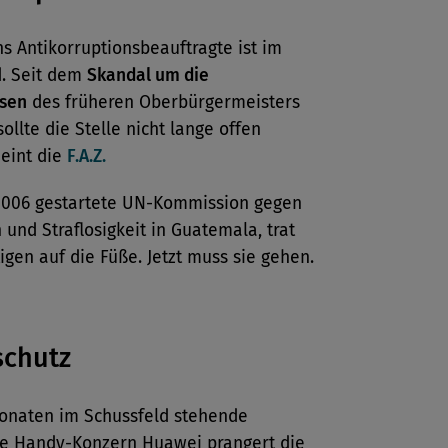
 Antikorruptionsbeauftragte ist im
. Seit dem
Skandal um die
isen
des früheren Oberbürgermeisters
sollte die Stelle nicht lange offen
meint die
F.A.Z.
2006 gestartete UN-Kommission gegen
 und Straflosigkeit in Guatemala, trat
gen auf die Füße. Jetzt muss sie gehen.
schutz
Monaten im Schussfeld stehende
he Handy-Konzern Huawei prangert die