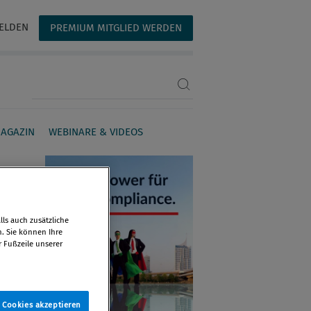
ELDEN
PREMIUM MITGLIED WERDEN
Suchbegriff eingeben
AGAZIN
WEBINARE & VIDEOS
ls auch zusätzliche
n. Sie können Ihre
r Fußzeile unserer
e Cookies akzeptieren