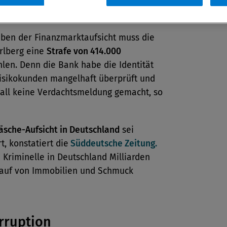
äschebekämpfung
ben der Finanzmarktaufsicht muss die
rlberg eine
Strafe von 414.000
len. Denn die Bank habe die Identität
isikokunden mangelhaft überprüft und
Fall keine Verdachtsmeldung gemacht, so
sche-Aufsicht in Deutschland
sei
t, konstatiert die
Süddeutsche Zeitung.
Kriminelle in Deutschland Milliarden
auf von Immobilien und Schmuck
rruption