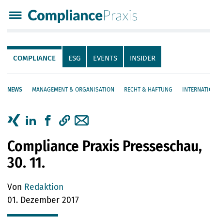
Compliance Praxis
Servicenavigation
Navigation
COMPLIANCE
ESG
EVENTS
INSIDER
NEWS
MANAGEMENT & ORGANISATION
RECHT & HAFTUNG
INTERNATION
Seiteninhalt
Artikel auf Xing teilen
Artikel auf linkedIn teilen
Artikel auf Facebook teilen
Artikellink kopieren
Artikel per Mail teilen
Compliance Praxis Presseschau,
30. 11.
Von
Redaktion
01. Dezember 2017