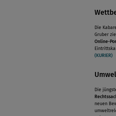
Wettb
Die Kabare
Gruber zi
Online-Por
Eintrittsk
(KURIER)
Umwel
Die jüngst
Rechtssac
neuen Bew
umweltrel