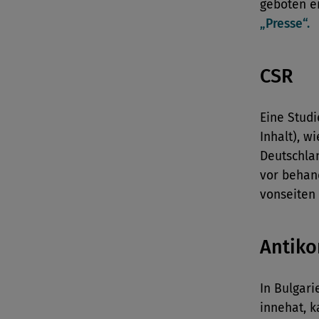
geboten er
„Presse“.
CSR
Eine Studi
Inhalt), w
Deutschla
vor behan
vonseiten 
Antiko
In Bulgari
innehat, 