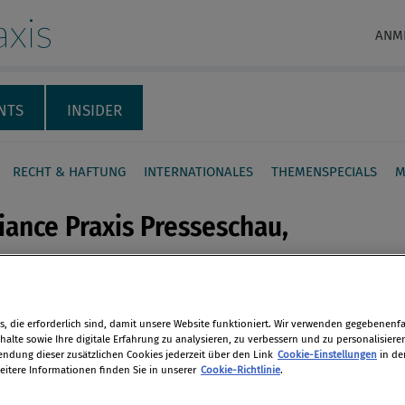
xis
ANM
NTS
INSIDER
RECHT & HAFTUNG
INTERNATIONALES
THEMENSPECIALS
M
ance Praxis Presseschau,
tion
en
, die erforderlich sind, damit unsere Website funktioniert. Wir verwenden gegebenenfal
 2018
alte sowie Ihre digitale Erfahrung zu analysieren, zu verbessern und zu personalisiere
dung dieser zusätzlichen Cookies jederzeit über den Link
Cookie-Einstellungen
in de
eitere Informationen finden Sie in unserer
Cookie-Richtlinie
.
len