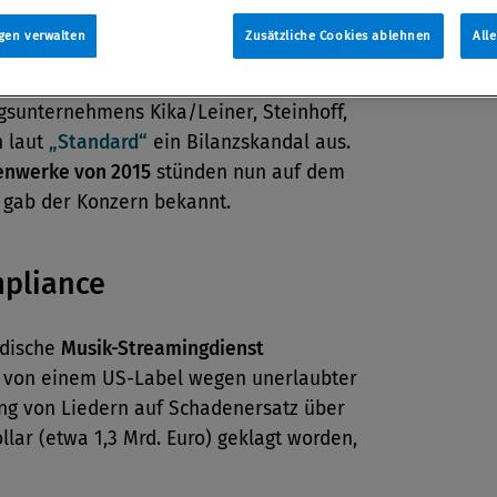
rate Governance
gen verwalten
Zusätzliche Cookies ablehnen
All
erkonzern des österreichischen
gsunternehmens Kika/Leiner, Steinhoff,
h laut
„Standard“
ein Bilanzskandal aus.
enwerke von 2015
stünden nun auf dem
, gab der Konzern bekannt.
pliance
dische
Musik-Streamingdienst
t von einem US-Label wegen unerlaubter
g von Liedern auf Schadenersatz über
ollar (etwa 1,3 Mrd. Euro) geklagt worden,