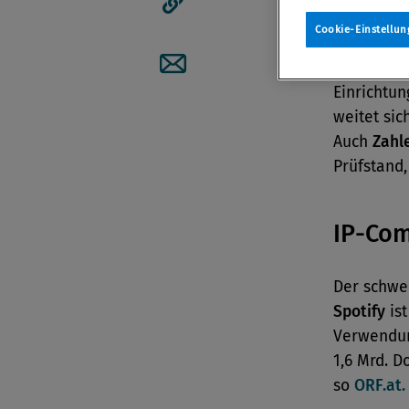
Corpo
Artikellink kopieren
Cookie-Einstellun
Beim Mutt
Artikel per Mail teilen
Einrichtun
weitet sic
Auch
Zahl
Prüfstand
IP-Com
Der schwe
Spotify
is
Verwendun
1,6 Mrd. D
so
ORF.at.