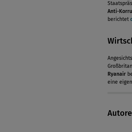
Staatsprä
Anti-Korr
berichtet
Wirtsc
Angesicht
Großbritan
Ryanair
be
eine eigen
Autor