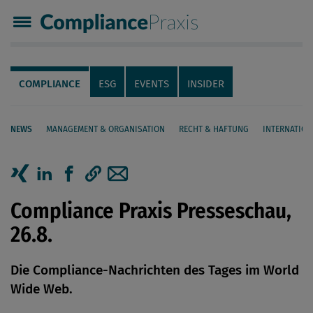
Compliance Praxis
Servicenavigation
Navigation
COMPLIANCE
ESG
EVENTS
INSIDER
NEWS
MANAGEMENT & ORGANISATION
RECHT & HAFTUNG
INTERNATION
Seiteninhalt
Artikel auf Xing teilen
Artikel auf linkedIn teilen
Artikel auf Facebook teilen
Artikellink kopieren
Artikel per Mail teilen
Compliance Praxis Presseschau,
26.8.
Die Compliance-Nachrichten des Tages im World
Wide Web.