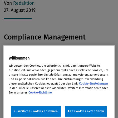
Von
Redaktion
27. August 2019
Compliance Management
Immer wieder stelle sich in großen
Willkommen
Betrugsverfahren im Sport-Umfeld
die Frage,
Wir verwenden Cookies, die erforderlich sind, damit unsere Website
weshalb die Kontrollmechanismen der
funktioniert. Wir verwenden gegebenenfalls auch zusätzliche Cookies, um
Unternehmen gefehlt haben oder so leicht
unsere Inhalte sowie Ihre digitale Erfahrung zu analysieren, zu verbessern
und zu personalisieren. Sie können Ihre Zustimmung zur Verwendung
umgangen werden konnten, so eine Kommentator
dieser zusätzlichen Cookies jederzeit über den Link
Cookie-Einstellungen
der
F.A.Z.
in der Fußzeile unserer Website widerrufen. Weitere Informationen finden
Sie in unserer
Cookie-Richtlinie
.
Antikorruption
Zusätzliche Cookies ablehnen
Alle Cookies akzeptieren