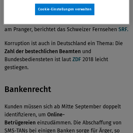
In Nordmazedonien gilt
Staatsanwältin Katica
Cookie-Einstellungen verwalten
Janeva
als eine Symbolfigur. Sie sollte mit der
Korruption im Land aufräumen. Nun steht sie selbst
am Pranger, berichtet das Schweizer Fernsehen
SRF.
Korruption ist auch in Deutschland ein Thema: Die
Zahl der bestechlichen Beamten
und
Bundesbediensteten ist laut
ZDF
2018 leicht
gestiegen.
Bankenrecht
Kunden müssen sich ab Mitte September doppelt
identifizieren, um
Online-
Betrügereien
einzudämmen. Die Abschaffung von
SMS-TANs bei einigen Banken sorge für Ärger, so