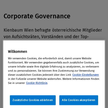
Corporate Governance
Kienbaum Wien befragte österreichische Mitglieder
von Aufsichtsräten, Vorständen und der Top-
Führungsebene nach ihren
Wünschen aneinander.
Die Presse
stellt die Ergebnisse der Befragung vor.
Willkommen
Wir verwenden Cookies, die erforderlich sind, damit unsere Website
Nach jahrelangem Druck von Investoren und Banken
funktioniert. Wir verwenden gegebenenfalls auch zusätzliche Cookies, um
unsere Inhalte sowie Ihre digitale Erfahrung zu analysieren, zu verbessern
hat jetzt der
Schweizer Rohstoffkonzern Glencore
und zu personalisieren. Sie können Ihre Zustimmung zur Verwendung
beschlossen, seine Kohleförderung bei 150 Millionen
dieser zusätzlichen Cookies jederzeit über den Link
Cookie-Einstellungen
in der Fußzeile unserer Website widerrufen. Weitere Informationen finden
Tonnen jährlich einzufrieren.
(ORF.at)
Sie in unserer
Cookie-Richtlinie
.
Geldwäschebekämpfung
Zusätzliche Cookies ablehnen
Alle Cookies akzeptieren