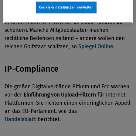
Die EU plant eine schwarze
Liste mit Geldwäsche-
Cookie-Einstellungen verwalten
Ländern,
doch das Projekt droht an
unterschiedlichen Ansichten zu Saudi-Arabien zu
scheitern. Manche Mitgliedstaaten machen
rechtliche Bedenken geltend – andere wollen den
reichen Golfstaat schützen, so
Spiegel Online.
IP-Compliance
Die großen Digitalverbände Bitkom und Eco warnen
vor der
Einführung von Upload-Filtern
für Internet-
Plattformen. Sie richten einen eindringlichen Appell
an das EU-Parlament, wie das
Handelsblatt
berichtet.