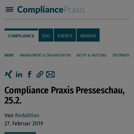
Compliance Praxis
Servicenavigation
Navigation
COMPLIANCE
ESG
EVENTS
INSIDER
NEWS
MANAGEMENT & ORGANISATION
RECHT & HAFTUNG
INTERNATION
Seiteninhalt
Artikel auf Xing teilen
Artikel auf linkedIn teilen
Artikel auf Facebook teilen
Artikellink kopieren
Artikel per Mail teilen
Compliance Praxis Presseschau,
25.2.
Von
Redaktion
27. Februar 2019