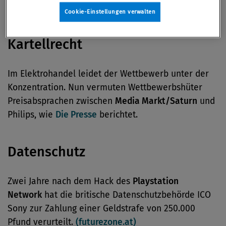
„Standard“.
Er sei bereit, zu klagen.
Cookie-Einstellungen verwalten
Kartellrecht
Im Elektrohandel leidet der Wettbewerb unter der
Konzentration. Nun vermuten Wettbewerbshüter
Preisabsprachen zwischen
Media Markt/Saturn
und
Philips, wie
Die Presse
berichtet.
Datenschutz
Zwei Jahre nach dem Hack des
Playstation
Network
hat die britische Datenschutzbehörde ICO
Sony zur Zahlung einer Geldstrafe von 250.000
Pfund verurteilt.
(futurezone.at)