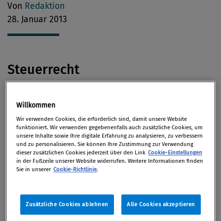
Von
Redaktion
28. Januar 2013
Steuerrecht
Der Linzer
Ökonom Friedrich Schneider
beziffert die
Willkommen
Schattenwirtschaft in Österreich in
Der Standard
mit
Wir verwenden Cookies, die erforderlich sind, damit unsere Website
rund 20 Milliarden Euro pro Jahr. Während große
funktioniert. Wir verwenden gegebenenfalls auch zusätzliche Cookies, um
unsere Inhalte sowie Ihre digitale Erfahrung zu analysieren, zu verbessern
Steuersünder stets für Empörung sorgen, scheint
und zu personalisieren. Sie können Ihre Zustimmung zur Verwendung
der Pfusch im Privaten weitgehend akzeptiert zu
dieser zusätzlichen Cookies jederzeit über den Link
Cookie-Einstellungen
in der Fußzeile unserer Website widerrufen. Weitere Informationen finden
sein.
Sie in unserer
Cookie-Richtlinie
.
Österreich steht mit seinem Bankgeheimnis auf
verlorenem Posten, sagt der EU-Steuerkommissar
Zusätzliche Cookies ablehnen
Alle Cookies akzeptieren
Algirdas Semeta
im Gespräch mit dem