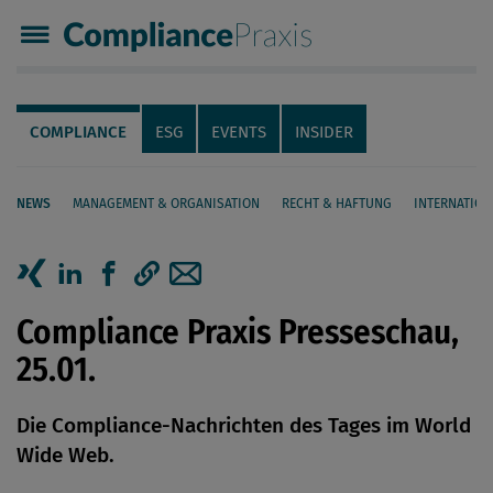
Compliance Praxis
Servicenavigation
Navigation
COMPLIANCE
ESG
EVENTS
INSIDER
NEWS
MANAGEMENT & ORGANISATION
RECHT & HAFTUNG
INTERNATION
Seiteninhalt
Artikel auf Xing teilen
Artikel auf linkedIn teilen
Artikel auf Facebook teilen
Artikellink kopieren
Artikel per Mail teilen
Compliance Praxis Presseschau,
25.01.
Die Compliance-Nachrichten des Tages im World
Wide Web.