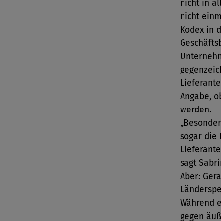
nicht in a
nicht ein
Kodex in 
Geschäftsb
Unternehm
gegenzeic
Lieferante
Angabe, o
werden.
„Besonders
sogar die 
Lieferante
sagt Sabri
Aber: Gera
Länderspez
Während e
gegen äuße