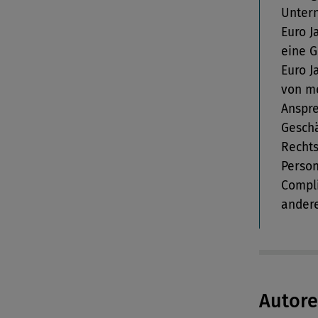
Unter
Euro J
eine G
Euro J
von me
Anspre
Geschä
Rechts
Person
Compli
andere
Autor