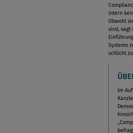
Complianc
intern kei
Obwohl si
sind, sagt
Einführun
Systems z
schlicht z
ÜBE
Im Auf
Kanzle
Demos
hinsic
„Compl
befrag