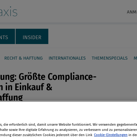
xis
ANM
NTS
INSIDER
RECHT & HAFTUNG
INTERNATIONALES
THEMENSPECIALS
M
ung: Größte Compliance-
n in Einkauf &
affung
en
e und Haftungsrisiken betreffen
nung deutscher Unternehmen vor
, die erforderlich sind, damit unsere Website funktioniert. Wir verwenden gegebenenfal
len
 Abteilung für Einkauf und
alte sowie Ihre digitale Erfahrung zu analysieren, zu verbessern und zu personalisiere
dung dieser zusätzlichen Cookies jederzeit über den Link
Cookie-Einstellungen
in de