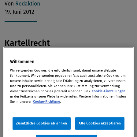
Von
Redaktion
19. Juni 2012
Kartellrecht
Der Gesetzesentwurf für ein neues Kartellgesetz
Willkommen
greift nach Ansicht von
Rechtsanwalt Roul
Wir verwenden Cookies, die erforderlich sind, damit unsere Website
funktioniert. Wir verwenden gegebenenfalls auch zusätzliche Cookies, um
Hoffer
zwar wichtige Problembereiche auf. Die
unsere Inhalte sowie Ihre digitale Erfahrung zu analysieren, zu verbessern
Gelegenheit für grundlegende Neuerungen sei
und zu personalisieren. Sie können Ihre Zustimmung zur Verwendung
dieser zusätzlichen Cookies jederzeit über den Link
Cookie-Einstellungen
allerdings versäumt worden, so der
in der Fußzeile unserer Website widerrufen. Weitere Informationen finden
Kartellrechtsexperte in
Die Presse.
Sie in unserer
Cookie-Richtlinie
.
Der Vizevorsitzende der
Zusätzliche Cookies ablehnen
Alle Cookies akzeptieren
Dienstleistungsgewerkschaft ver.di, Frank Werneke,
sprach mit
Neues Deutschland
über seine Kritik an