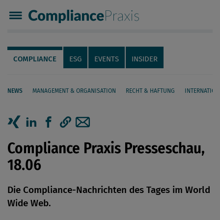
Compliance Praxis
Servicenavigation
Navigation
COMPLIANCE
ESG
EVENTS
INSIDER
NEWS
MANAGEMENT & ORGANISATION
RECHT & HAFTUNG
INTERNATION
Seiteninhalt
Artikel auf Xing teilen
Artikel auf linkedIn teilen
Artikel auf Facebook teilen
Artikellink kopieren
Artikel per Mail teilen
Compliance Praxis Presseschau,
18.06
Die Compliance-Nachrichten des Tages im World
Wide Web.