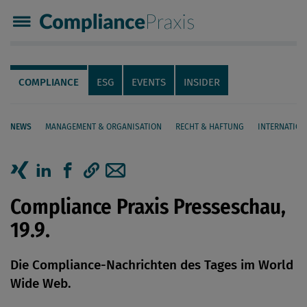
Compliance Praxis
Servicenavigation
Navigation
COMPLIANCE
ESG
EVENTS
INSIDER
NEWS
MANAGEMENT & ORGANISATION
RECHT & HAFTUNG
INTERNATION
Seiteninhalt
Artikel auf Xing teilen
Artikel auf linkedIn teilen
Artikel auf Facebook teilen
Artikellink kopieren
Artikel per Mail teilen
Compliance Praxis Presseschau,
19.9.
Die Compliance-Nachrichten des Tages im World
Wide Web.