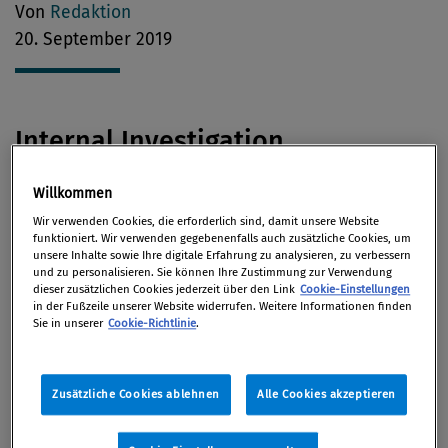
Von
Redaktion
20. September 2019
Internal Investigation
Willkommen
Die Staatsanwaltschaft München ermittelt wegen
Wir verwenden Cookies, die erforderlich sind, damit unsere Website
unerlaubten Besitzes
vertraulicher Bundeswehr-
funktioniert. Wir verwenden gegebenenfalls auch zusätzliche Cookies, um
Dokumente
gegen Airbus-Mitarbeiter. 17 Angestellte
unsere Inhalte sowie Ihre digitale Erfahrung zu analysieren, zu verbessern
und zu personalisieren. Sie können Ihre Zustimmung zur Verwendung
wurden nach
SPIEGEL-Informationen
bereits
dieser zusätzlichen Cookies jederzeit über den Link
Cookie-Einstellungen
freigestellt.
in der Fußzeile unserer Website widerrufen. Weitere Informationen finden
Sie in unserer
Cookie-Richtlinie
.
Wirtschaftsrecht
Zusätzliche Cookies ablehnen
Alle Cookies akzeptieren
Indien verkündete ein vollständiges
Verbot von E-