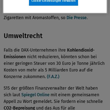
Cookie-Einstellungen verwalten
Zigaretten.
Auch die US-Regierung plant nach
eigenen Angaben ein landesweites Verbot von E-
Zigaretten mit Aromastoffen, so
Die Presse.
Umweltrecht
Falls die DAX-Unternehmen ihre
Kohlendioxid-
Emissionen
nicht reduzieren, könnten schon bei
einer geringen Steuer von 30 Euro je Tonne jährlich
Kosten von mehr als 5 Milliarden Euro auf die
Konzerne zukommen.
(F.A.Z.)
515 der größten Finanzverwalter der Welt haben
sich laut
Spiegel Online
mit einem gemeinsamen
Appell zu Wort gemeldet. Sie fordern eine schnelle
CO2-Bepreisung
und das Aus für alle