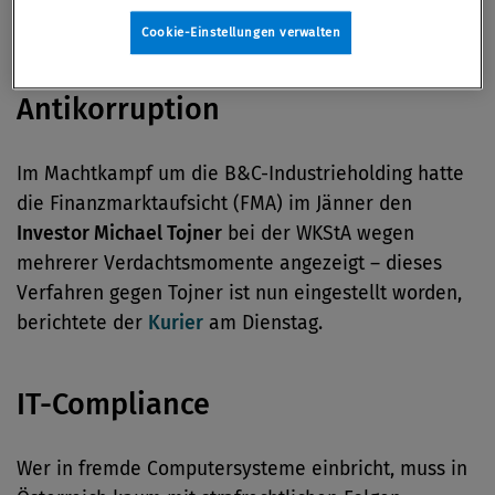
Die Presse
berichtet.
Cookie-Einstellungen verwalten
Antikorruption
Im Machtkampf um die B&C-Industrieholding hatte
die Finanzmarktaufsicht (FMA) im Jänner den
Investor Michael Tojner
bei der WKStA wegen
mehrerer Verdachtsmomente angezeigt – dieses
Verfahren gegen Tojner ist nun eingestellt worden,
berichtete der
Kurier
am Dienstag.
IT-Compliance
Wer in fremde Computersysteme einbricht, muss in