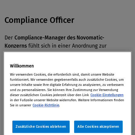
Compliance Officer
Der
Compliance-Manager des Novomatic-
Konzerns
fühlt sich in einer Anordnung zur
Hausdurchsuchung der WKStA falsch
wiedergegeben. Das hält er in einer eidesstättigen
Willkommen
Erklärung fest, wie
Der Standard
berichtet.
Wir verwenden Cookies, die erforderlich sind, damit unsere Website
funktioniert. Wir verwenden gegebenenfalls auch zusätzliche Cookies, um
unsere Inhalte sowie Ihre digitale Erfahrung zu analysieren, zu verbessern
Corporate Governance
und zu personalisieren. Sie können Ihre Zustimmung zur Verwendung
dieser zusätzlichen Cookies jederzeit über den Link
Cookie-Einstellungen
in der Fußzeile unserer Website widerrufen. Weitere Informationen finden
Sie in unserer
Cookie-Richtlinie
.
Bisher galt
Nissan-Chef Hiroto Saikawa
als
Gewinner des Machtkampfes zwischen ihm und Ex-
Renault-Chef Carlos Ghosn. Nun wird er von der
Zusätzliche Cookies ablehnen
Alle Cookies akzeptieren
Affäre selbst mitgerissen und nimmt seinen Hut, wie