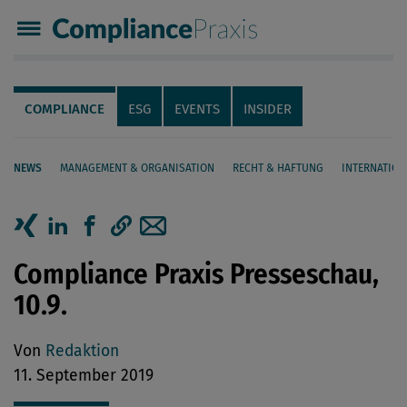
Compliance Praxis
Servicenavigation
Navigation
COMPLIANCE
ESG
EVENTS
INSIDER
NEWS
MANAGEMENT & ORGANISATION
RECHT & HAFTUNG
INTERNATION
Seiteninhalt
Artikel auf Xing teilen
Artikel auf linkedIn teilen
Artikel auf Facebook teilen
Artikellink kopieren
Artikel per Mail teilen
Compliance Praxis Presseschau,
10.9.
Von
Redaktion
11. September 2019