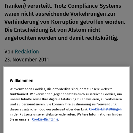
Franken) verurteilt. Trotz Compliance-Systems
waren nicht ausreichende Vorkehrungen zur
Verhinderung von Korruption getroffen worden.
Die Entscheidung ist von Alstom nicht
angefochten worden und damit rechtskräftig.
Von
Redaktion
23. November 2011
Willkommen
Die Alstom Network Schweiz AG hat laut Strafbefehl
Wir verwenden Cookies, die erforderlich sind, damit unsere Website
funktioniert. Wir verwenden gegebenenfalls auch zusätzliche Cookies, um
der Bundesanwaltschaft nicht alle nach Schweizer
unsere Inhalte sowie Ihre digitale Erfahrung zu analysieren, zu verbessern
Recht „erforderlichen und zumutbaren
und zu personalisieren. Sie können Ihre Zustimmung zur Verwendung
dieser zusätzlichen Cookies jederzeit über den Link
Cookie-Einstellungen
organisatorischen Vorkehren“ getroffen, um
in der Fußzeile unserer Website widerrufen. Weitere Informationen finden
Sie in unserer
Cookie-Richtlinie
.
Bestechungszahlungen an Amtsträger in Lettland,
Tunesien und Malaysia zu verhindern.