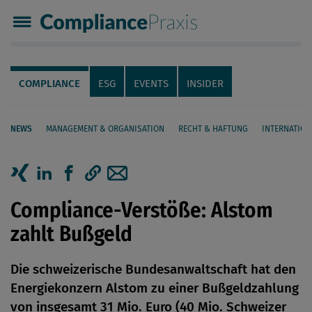
Compliance Praxis
Servicenavigation
Navigation
COMPLIANCE
ESG
EVENTS
INSIDER
NEWS
MANAGEMENT & ORGANISATION
RECHT & HAFTUNG
INTERNATION
Seiteninhalt
Artikel auf Xing teilen
Artikel auf linkedIn teilen
Artikel auf Facebook teilen
Artikellink kopieren
Artikel per Mail teilen
Compliance-Verstöße: Alstom
zahlt Bußgeld
Die schweizerische Bundesanwaltschaft hat den
Energiekonzern Alstom zu einer Bußgeldzahlung
von insgesamt 31 Mio. Euro (40 Mio. Schweizer