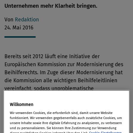
Unternehmen mehr Klarheit bringen.
Von
Redaktion
24. Mai 2016
Bereits seit 2012 läuft eine Initiative der
Europäischen Kommission zur Modernisierung des
Beihilferechts. Im Zuge dieser Modernisierung hat
die Kommission alle wichtigen Beihilfeleitlinien
vereinfacht, sodass unproblematische
Beihilfemaßnahmen ohne vorherige Prüfung durch
die Kommission durchgeführt werden können.
Willkommen
Wir verwenden Cookies, die erforderlich sind, damit unsere Website
Die nun publizierte "Bekanntmachung zum Begriff
funktioniert. Wir verwenden gegebenenfalls auch zusätzliche Cookies, um
unsere Inhalte sowie Ihre digitale Erfahrung zu analysieren, zu verbessern
der staatlichen Beihilfe" (vgl. Download-PDF am
und zu personalisieren. Sie können Ihre Zustimmung zur Verwendung