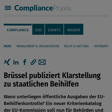
Compliance Praxis
Servicenavigation
Navigation
COMPLIANCE
ESG
EVENTS
INSIDER
NEWS
MANAGEMENT & ORGANISATION
RECHT & HAFTUNG
INTERNATION
Seiteninhalt
Artikel auf Xing teilen
Artikel auf linkedIn teilen
Artikel auf Facebook teilen
Artikellink kopieren
Artikel per Mail teilen
Brüssel publiziert Klarstellung
zu staatlichen Beihilfen
Wann unterliegen öffentliche Ausgaben der EU-
Beihilfenkontrolle? Ein neuer Kriterienkatalog
der EU-Kommission soll nun für Behörden und