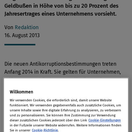
Geldbußen in Höhe von bis zu 20 Prozent des
Jahresertrages eines Unternehmens vorsieht.
Von
Redaktion
16. August 2013
Die neuen Antikorruptionsbestimmungen treten
Anfang 2014 in Kraft. Sie gelten für Unternehmen,
Stiftungen, Verbände und ausländische Firmen mit
Büro, Filiale oder Konzerngesellschaft in Brasilien.
Willkommen
Bislang konnten nur natürliche Personen wegen
Wir verwenden Cookies, die erforderlich sind, damit unsere Website
Bestechung belangt werden. Unter dem neuen
funktioniert. Wir verwenden gegebenenfalls auch zusätzliche Cookies, um
unsere Inhalte sowie Ihre digitale Erfahrung zu analysieren, zu verbessern
Gesetz wird die rechtliche Haftung auf
und zu personalisieren. Sie können Ihre Zustimmung zur Verwendung
Gesellschaften ausgeweitet. Organisationen haben
dieser zusätzlichen Cookies jederzeit über den Link
Cookie-Einstellungen
in der Fußzeile unserer Website widerrufen. Weitere Informationen finden
künftig für Verstöße von Vorstand, Management,
Sie in unserer
Cookie-Richtlinie
.