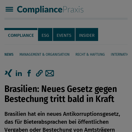
Compliance Praxis
Servicenavigation
Navigation
COMPLIANCE
ESG
EVENTS
INSIDER
NEWS
MANAGEMENT & ORGANISATION
RECHT & HAFTUNG
INTERNATION
Seiteninhalt
Artikel auf Xing teilen
Artikel auf linkedIn teilen
Artikel auf Facebook teilen
Artikellink kopieren
Artikel per Mail teilen
Brasilien: Neues Gesetz gegen
Bestechung tritt bald in Kraft
Brasilien hat ein neues Antikorruptionsgesetz,
das für Bieterabsprachen bei öffentlichen
Vergaben oder Bestechung von Amtsträgern